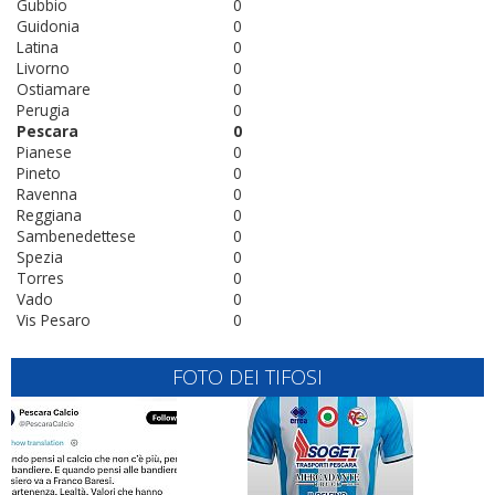
Gubbio
0
Guidonia
0
Latina
0
Livorno
0
Ostiamare
0
Perugia
0
Pescara
0
Pianese
0
Pineto
0
Ravenna
0
Reggiana
0
Sambenedettese
0
Spezia
0
Torres
0
Vado
0
Vis Pesaro
0
FOTO DEI TIFOSI