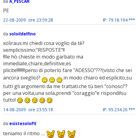
da
A_PESCAR
PE
22-08-2009 ore 23:59:28
IP: 79.18.194.***
da
soloildelfino
xoliraus:mi chiedi cosa voglio da tè?
semplicissimo:"RISPOSTE"!!
!!!le hò chieste in modo garbato ma
immediate,chiare,definitive,es
plicite!!!!!!!!!pensi di poterlo fare "ADESSO"???(visto che sei
ancora sveglio)?
.in modo chiaro ed esplicito,su
tutti gli argomenti da me trattati.che tù ben "conosci"?
per una volta,una sola,prendi "coraggio"e rispondi!su
tutto!
14-08-2009 ore 23:55:18
IP: 95.234.20.***
da
esistesoloPE
teniamo il ritmo ....