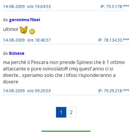
14-08-2009 ore 19:04:53
IP: 79.3.178.***
da
geronimo70sei
ultimo!
14-08-2009 ore 18:46:57
IP: 78.134.33.***
da
Ilcinese
ma perchè il Pescara non prende Spinesi che è 1 ottimo
attaccante e pure svincolato!!! cmq quest'anno ci si
diverte... speriamo solo che i tifosi risponderanno a
dovere
14-08-2009 ore 09:29:03
IP: 79.39.218.***
1
2