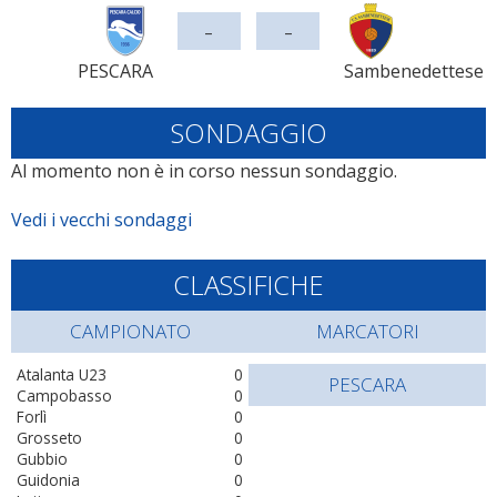
-
-
PESCARA
Sambenedettese
SONDAGGIO
Al momento non è in corso nessun sondaggio.
Vedi i vecchi sondaggi
CLASSIFICHE
CAMPIONATO
MARCATORI
Atalanta U23
0
PESCARA
Campobasso
0
Forlì
0
Grosseto
0
Gubbio
0
Guidonia
0