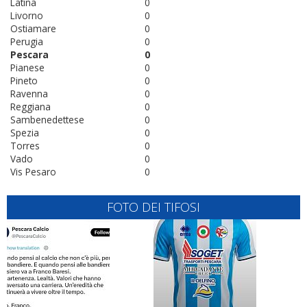
Latina
0
Livorno
0
Ostiamare
0
Perugia
0
Pescara
0
Pianese
0
Pineto
0
Ravenna
0
Reggiana
0
Sambenedettese
0
Spezia
0
Torres
0
Vado
0
Vis Pesaro
0
FOTO DEI TIFOSI