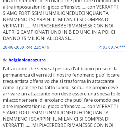
mi accontenterei di ercolano che puo' fare comodo per
altre impostazioni di gioco offensivo........con VERRATTI
SIAMO FORTISSIMI UNMILIONEDUECINQUANTA
NEMMENO I SCARPINI IL MILAN CI SI COMPRA DI
VERRATTI.........MI PIACEREBBE RIMANESSE CON NOI
ALTRI 2 CAMPIONATI UNO IN B ED UNO IN A POI CI
DANNO 15 MILIONI ALLORA SI......
28-08-2009 ore 22:54:16
IP: 93.69.74.***
da
bolgiabiancazurra
l'attaccante che serve al pescara l'abbiamo preso e' la
permanenza di verratti il nostro fenomeno puo' iocare
trequartista offensivo che si trasforma in attaccante
come il goal che ha fatto lunedi' sera......se propio deve
arrivare un attaccante non deve essere una spesa folle
mi accontenterei di ercolano che puo' fare comodo per
altre impostazioni di gioco offensivo........con VERRATTI
SIAMO FORTISSIMI UNMILIONEDUECINQUANTA
NEMMENO I SCARPINI IL MILAN CI SI COMPRA DI
VERRATTI.........MI PIACEREBBE RIMANESSE CON NOI