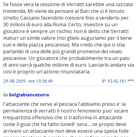
Se fosse vera la cessione di Verratti sarebbe una cazzata
tremenda. Mi viene da pensare al Bari che si è tenuto
stretto Cassano facendolo crescere fino a venderlo per
30 milioni di euro alla Roma. Certo, investire su un
giocatore è sempre un rischio; non è detto che Verratti
maturi un simile valore (noi glielo auguriamo per il bene
suo e della piazza pescarese). Ma credo che qui si stia
parlando di una delle più grandi promesse del vivaio
pescarese. Un giocatore che probabilmente tra un paio
di anni varrà qualche milione di euro. Lasciarlo andare via
così è proprio un'azione rinunciataria.
29-08-2009 ore 10:58:49
IP: 93.42.161.***
da
bolgiabiancazurra
l'attaccante che serve al pescara l'abbiamo preso e' la
permanenza di verratti il nostro fenomeno puo' iocare
trequartista offensivo che si trasforma in attaccante
come il goal che ha fatto lunedi' sera......se propio deve
arrivare un attaccante non deve essere una spesa folle