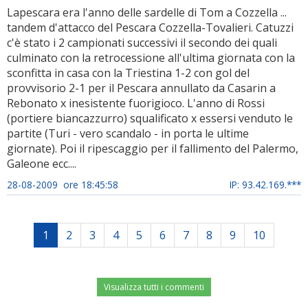
Lapescara era l'anno delle sardelle di Tom a Cozzella ...
tandem d'attacco del Pescara Cozzella-Tovalieri. Catuzzi
c'è stato i 2 campionati successivi il secondo dei quali
culminato con la retrocessione all'ultima giornata con la
sconfitta in casa con la Triestina 1-2 con gol del
provvisorio 2-1 per il Pescara annullato da Casarin a
Rebonato x inesistente fuorigioco. L'anno di Rossi
(portiere biancazzurro) squalificato x essersi venduto le
partite (Turi - vero scandalo - in porta le ultime
giornate). Poi il ripescaggio per il fallimento del Palermo,
Galeone ecc....
28-08-2009 ore 18:45:58
IP: 93.42.169.***
1
2
3
4
5
6
7
8
9
10
Visualizza tutti i commenti