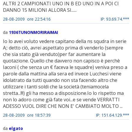
ALTRI 2 CAMPIONATI UNO IN B ED UNO IN A POI CI
DANNO 15 MILIONI ALLORA SI......
28-08-2009 ore 22:54:16
IP: 93.69.74.***
da
1936TUNONMORIRAIMAI
Io lo avei voluto vedere capitano della ns squdra in serie
A;: detto ciò, avrei aspettato prima di venderlo (sempre
che sia stato già venduto)per far aumentare la
quotazione. Quello che davvero non capisco è perchè
Iaconi ( che senza un € faceva le squadre) veniva preso a
parole dalla mattina alla sera ed invece Lucchesi viene
idolatrato da tutti quando non sta facendo altro che
utilizzare i tanti soldi che la società (teniamocela
stretta...!!!) gli ha messo a disposizione.Io lo rispetto ma
non lo adoro come già fate voi...e se vende VERRATTI
ADESSO VUOL DIRE CHE NON E' CAMBIATO MOLTO ...
28-08-2009 ore 18:57:39
IP: 151.64.129.***
da
elgato