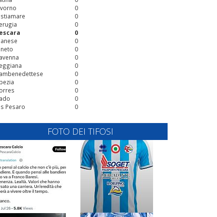
ivorno
0
stiamare
0
erugia
0
escara
0
ianese
0
ineto
0
avenna
0
eggiana
0
ambenedettese
0
pezia
0
orres
0
ado
0
is Pesaro
0
FOTO DEI TIFOSI