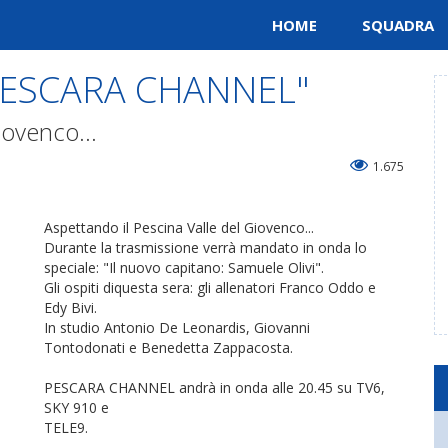
HOME
SQUADRA
 "PESCARA CHANNEL"
iovenco...
1.675
Aspettando il Pescina Valle del Giovenco...
Durante la trasmissione verrà mandato in onda lo
speciale: "Il nuovo capitano: Samuele Olivi".
Gli ospiti diquesta sera: gli allenatori Franco Oddo e
Edy Bivi.
In studio Antonio De Leonardis, Giovanni
Tontodonati e Benedetta Zappacosta.
PESCARA CHANNEL andrà in onda alle 20.45 su TV6,
SKY 910 e
TELE9.