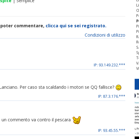
spite
| Semplice
L
O
P
P
di poter commentare,
clicca qui se sei registrato.
P
P
Condizioni di utilizzo
R
R
S
S
T
V
IP: 93.149.232.***
V
Lanciano. Per caso sta scaldando i motori se QQ fallisce?
IP: 87.3.176.***
ede un commento va contro il pescara
IP: 93.45.55.***