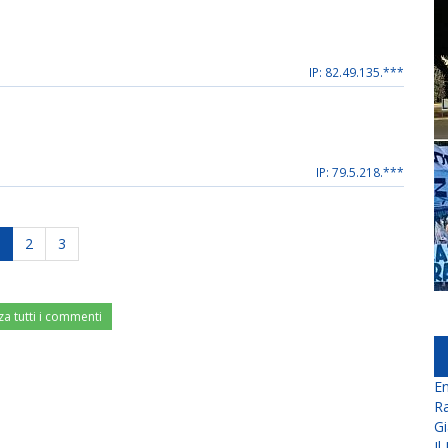
IP: 82.49.135.***
IP: 79.5.218.***
2
3
za tutti i commenti
En
Ra
Gi
Il