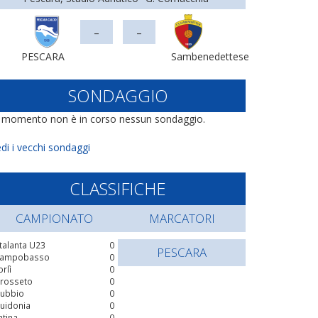
-
-
PESCARA
Sambenedettese
SONDAGGIO
l momento non è in corso nessun sondaggio.
di i vecchi sondaggi
CLASSIFICHE
CAMPIONATO
MARCATORI
talanta U23
0
PESCARA
ampobasso
0
orlì
0
rosseto
0
ubbio
0
uidonia
0
atina
0