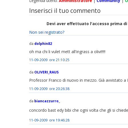
Legenda utenti:
Amministratore
|
Community
|
O
Inserisci il tuo commento
Devi aver effettuato l'accesso prima 
Non sei registrato?
da
dolphin82
oh ma chi li vulet mett all'ingrass a olivi!!!!!
11-09-2009 ore 21:10:25
da
OLIVERI_RAUS
Professor Franco di nuovo in mezzo. Già avvistato a 
11-09-2009 ore 20:26:38
da
biancazzurro_
concordo bast edy bibi che ogni volta che gli si chi
11-09-2009 ore 19:46:28