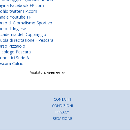
agina Facebook FP.com
ofilo twitter FP.com
anale Youtube FP
rso di Giornalismo Sportivo
rso di Inglese
ccademia del Doppiaggio
uola di recitazione - Pescara
rso Pizzaiolo
sicologo Pescara
onostici Serie A
scara Calcio
Visitatori:
CONTATTI
CONDIZIONI
PRIVACY
REDAZIONE