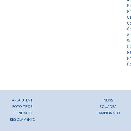
P
Pr
C
Co
Co
A
Sc
Co
P
Pr
Pe
AREA UTENTI
NEWS
FOTO TIFOSI
SQUADRA
SONDAGGI
CAMPIONATO
REGOLAMENTO