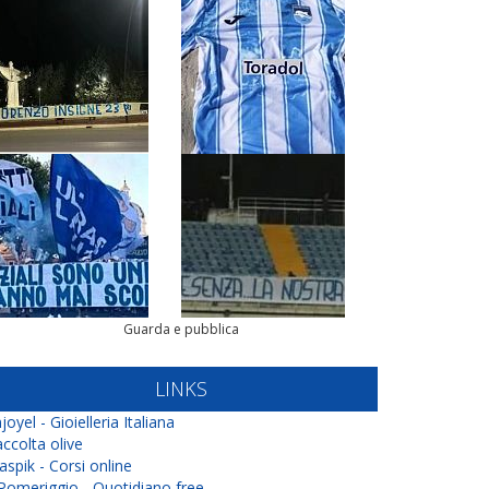
Guarda e pubblica
LINKS
joyel - Gioielleria Italiana
ccolta olive
aspik - Corsi online
 Pomeriggio - Quotidiano free