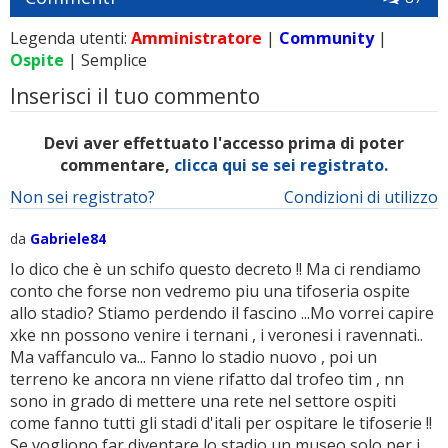
Legenda utenti:
Amministratore
|
Community
|
Ospite
| Semplice
Inserisci il tuo commento
Devi aver effettuato l'accesso prima di poter
commentare,
clicca qui se sei registrato.
Non sei registrato?
Condizioni di utilizzo
da
Gabriele84
Io dico che è un schifo questo decreto !! Ma ci rendiamo
conto che forse non vedremo piu una tifoseria ospite
allo stadio? Stiamo perdendo il fascino ...Mo vorrei capire
xke nn possono venire i ternani , i veronesi i ravennati..
Ma vaffanculo va... Fanno lo stadio nuovo , poi un
terreno ke ancora nn viene rifatto dal trofeo tim , nn
sono in grado di mettere una rete nel settore ospiti
come fanno tutti gli stadi d'itali per ospitare le tifoserie !!
Se vogliono far diventare lo stadio un museo solo per i