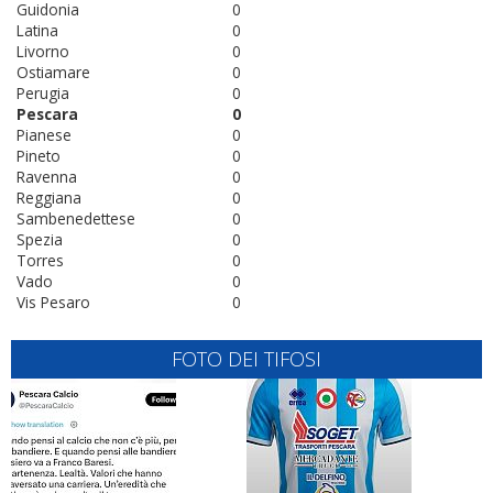
Guidonia
0
Latina
0
Livorno
0
Ostiamare
0
Perugia
0
Pescara
0
Pianese
0
Pineto
0
Ravenna
0
Reggiana
0
Sambenedettese
0
Spezia
0
Torres
0
Vado
0
Vis Pesaro
0
FOTO DEI TIFOSI