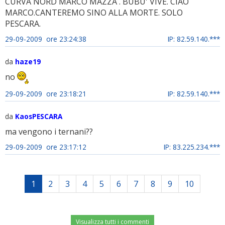
CURVA NORD MARCO MAZZA . BUBU' VIVE. CIAO
MARCO.CANTEREMO SINO ALLA MORTE. SOLO
PESCARA.
29-09-2009 ore 23:24:38
IP: 82.59.140.***
da
haze19
no
29-09-2009 ore 23:18:21
IP: 82.59.140.***
da
KaosPESCARA
ma vengono i ternani??
29-09-2009 ore 23:17:12
IP: 83.225.234.***
1
2
3
4
5
6
7
8
9
10
Visualizza tutti i commenti