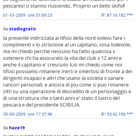
pescaresi ci stanno riuscendo.. Proprio un bello skifo!!
01-10-2009 ore 01:09:23
IP: 87.16.182.***
da
stadiogratis
la presente indirizzata ai tifosi della nord volevo fare i
complimenti x lo striscione al un capitano, cosa lodevole,
ma mi chiedo perche nessuno ha fatto qualcosa x
sotenere chi ha assicurato la vita del club x 12 anni e
anche il capitano e' cresciuto li,io mi chiedo come noi
tifosi possiamo rimanere inerti e omertosi di fronte a dei
dirigenti incapaci e altri che usano la societa x sanare
rancori personali, e ancora di piu come si puo rimanere
zitti su una operazione di discredito di un personaggio e
di una struttura che x tanti anni e' stato il lustro del
pescara e del presidente SCIBILIA.
30-09-2009 ore 17:37:46
IP: 93.42.166.***
da
haze19