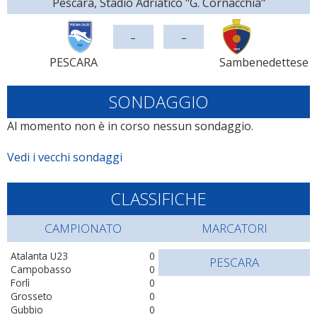
Pescara, Stadio Adriatico "G. Cornacchia"
-
-
PESCARA
Sambenedettese
SONDAGGIO
Al momento non è in corso nessun sondaggio.
Vedi i vecchi sondaggi
CLASSIFICHE
CAMPIONATO
MARCATORI
Atalanta U23
0
PESCARA
Campobasso
0
Forlì
0
Grosseto
0
Gubbio
0