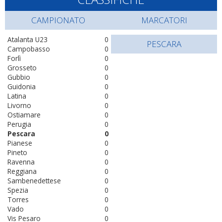
CAMPIONATO
MARCATORI
Atalanta U23
0
PESCARA
Campobasso
0
Forlì
0
Grosseto
0
Gubbio
0
Guidonia
0
Latina
0
Livorno
0
Ostiamare
0
Perugia
0
Pescara
0
Pianese
0
Pineto
0
Ravenna
0
Reggiana
0
Sambenedettese
0
Spezia
0
Torres
0
Vado
0
Vis Pesaro
0