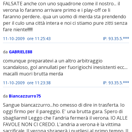
FALSATE anche con uno squadrone come il nostro... il
verona lo faranno arrivare primo e i play-off ce li
faranno perdere.. qua un uomo di merda sta prendendo
per il culo una città intera e noi ci stiamo pure zitti senza
fare niente!!!!!!
11-10-2009 ore 11:25:43
IP: 93.35.5.***
da
GABRIELE88
comunque preparatevi a un altro arbitraggio
scandaloso, gol annullati per fuorigiochi inesistenti ecc....
macalli muori brutta merda
11-10-2009 ore 11:23:38
IP: 93.35.5.***
da
Biancazzurro75
Sangue biancazzurro...ho omesso di dire in trasferta. Io
oggi firmo per il pareggio. E' una brutta gara. Spero di
sbagliarmi! Leggo che l'andria fermerà il verona. IO ALLE
FAVOLE NON CI CREDO. L'andria a verona è la vittima
sacrificale. Il verona sbranerà i pugliesi al primo tempo. Il