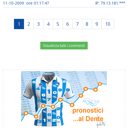
11-10-2009 ore 01:17:47
IP: 79.13.181.***
1
2
3
4
5
6
7
8
9
10
Visualizza tutti i commenti