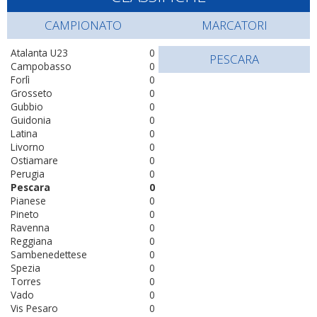
CAMPIONATO
MARCATORI
Atalanta U23
0
PESCARA
Campobasso
0
Forlì
0
Grosseto
0
Gubbio
0
Guidonia
0
Latina
0
Livorno
0
Ostiamare
0
Perugia
0
Pescara
0
Pianese
0
Pineto
0
Ravenna
0
Reggiana
0
Sambenedettese
0
Spezia
0
Torres
0
Vado
0
Vis Pesaro
0