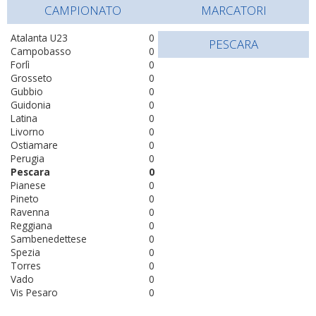
CAMPIONATO
MARCATORI
Atalanta U23
0
PESCARA
Campobasso
0
Forlì
0
Grosseto
0
Gubbio
0
Guidonia
0
Latina
0
Livorno
0
Ostiamare
0
Perugia
0
Pescara
0
Pianese
0
Pineto
0
Ravenna
0
Reggiana
0
Sambenedettese
0
Spezia
0
Torres
0
Vado
0
Vis Pesaro
0