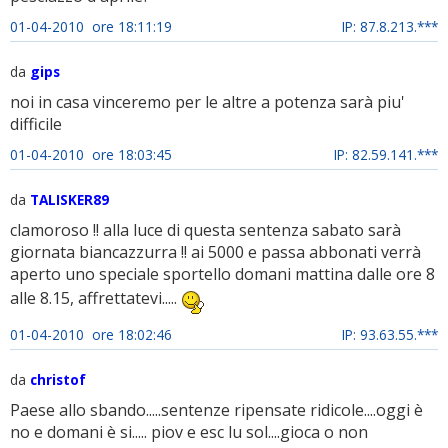
01-04-2010 ore 18:11:19
IP: 87.8.213.***
da
gips
noi in casa vinceremo per le altre a potenza sarà piu'
difficile
01-04-2010 ore 18:03:45
IP: 82.59.141.***
da
TALISKER89
clamoroso !! alla luce di questa sentenza sabato sarà
giornata biancazzurra !! ai 5000 e passa abbonati verrà
aperto uno speciale sportello domani mattina dalle ore 8
alle 8.15, affrettatevi.....
01-04-2010 ore 18:02:46
IP: 93.63.55.***
da
christof
Paese allo sbando.....sentenze ripensate ridicole....oggi è
no e domani è si..... piov e esc lu sol....gioca o non