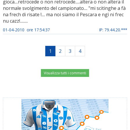
gioca....retrocede o non retrocede.....altera o non altera il
normale svolgimento del campionato.... "mi scitinghe a fà
na frech di risate !.... ma noi siamo il Pescara e ngì ni frec
nu cazz!.........
01-04-2010 ore 17:54:37
IP: 79.44.20.***
1
2
3
4
Visualizza tutti i commenti