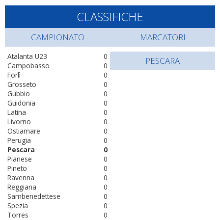
CLASSIFICHE
CAMPIONATO
MARCATORI
Atalanta U23
0
PESCARA
Campobasso
0
Forlì
0
Grosseto
0
Gubbio
0
Guidonia
0
Latina
0
Livorno
0
Ostiamare
0
Perugia
0
Pescara
0
Pianese
0
Pineto
0
Ravenna
0
Reggiana
0
Sambenedettese
0
Spezia
0
Torres
0