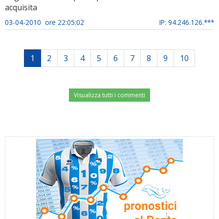
acquisita
03-04-2010 ore 22:05:02
IP: 94.246.126.***
1
2
3
4
5
6
7
8
9
10
Visualizza tutti i commenti