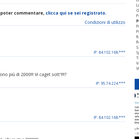
L
O
di poter commentare,
clicca qui se sei registrato.
P
P
Condizioni di utilizzo
P
P
R
R
S
IP: 84.102.168.***
S
T
V
V
 più di 2000!!! Vi caget sott'!!!!?
IP: 95.74.224.***
IP: 84.102.168.***