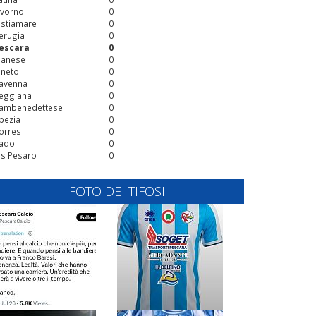
ivorno
0
stiamare
0
erugia
0
escara
0
ianese
0
ineto
0
avenna
0
eggiana
0
ambenedettese
0
pezia
0
orres
0
ado
0
is Pesaro
0
FOTO DEI TIFOSI