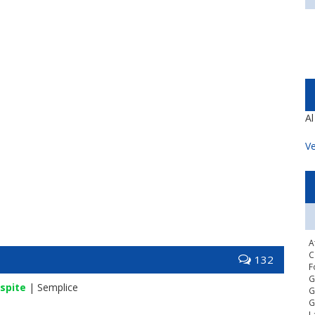
A
Ve
A
C
132
F
G
spite
| Semplice
G
G
L