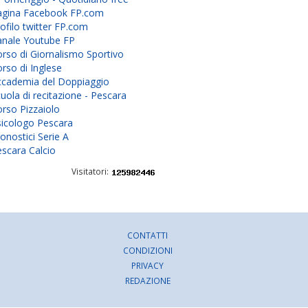
agina Facebook FP.com
ofilo twitter FP.com
anale Youtube FP
rso di Giornalismo Sportivo
rso di Inglese
ccademia del Doppiaggio
uola di recitazione - Pescara
rso Pizzaiolo
sicologo Pescara
onostici Serie A
scara Calcio
Visitatori:
CONTATTI
CONDIZIONI
PRIVACY
REDAZIONE