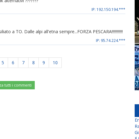
k alternativi ???????
IP: 192.150.194.***
to a TO. Dalle alpi all'etna sempre...FORZA PESCARA!!!!!!!!!!!!
IP: 95.74.224.***
5
6
7
8
9
10
za tutti i commenti
En
Ra
Gi
Il