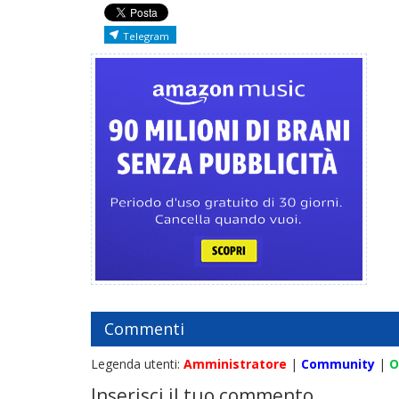
Telegram
Commenti
Legenda utenti:
Amministratore
|
Community
|
O
Inserisci il tuo commento