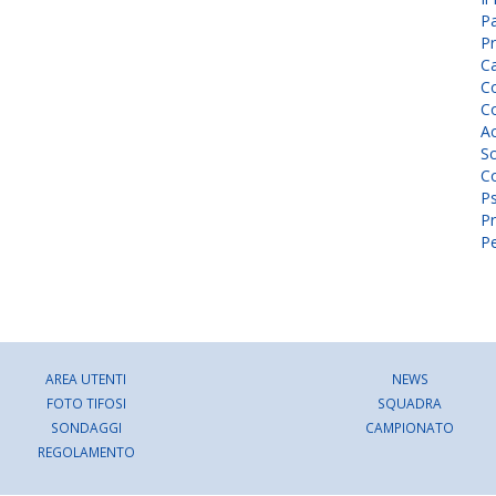
P
Pr
C
Co
Co
A
Sc
Co
P
Pr
Pe
AREA UTENTI
NEWS
FOTO TIFOSI
SQUADRA
SONDAGGI
CAMPIONATO
REGOLAMENTO