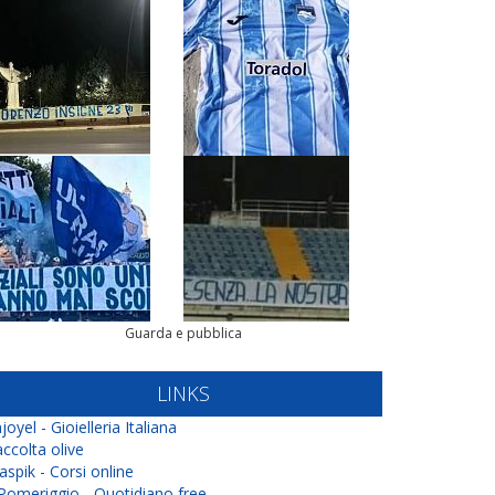
Guarda e pubblica
LINKS
joyel - Gioielleria Italiana
ccolta olive
aspik - Corsi online
 Pomeriggio - Quotidiano free