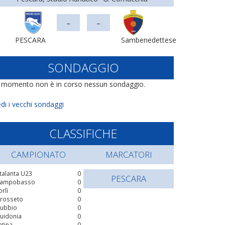
-
-
PESCARA
Sambenedettese
SONDAGGIO
l momento non è in corso nessun sondaggio.
di i vecchi sondaggi
CLASSIFICHE
CAMPIONATO
MARCATORI
talanta U23
0
PESCARA
ampobasso
0
orlì
0
rosseto
0
ubbio
0
uidonia
0
atina
0