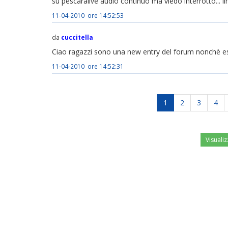
su pescaralive audio continuo ma viedo interrotto... lin
11-04-2010 ore 14:52:53
da
cuccitella
Ciao ragazzi sono una new entry del forum nonchè esilia
11-04-2010 ore 14:52:31
1
2
3
4
Visualiz