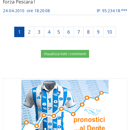
forza Pescara !
24-04-2010 ore 18:20:08
IP: 95.234.18.***
1
2
3
4
5
6
7
8
9
10
Visualizza tutti i commenti