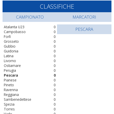
CLASSIFICHE
CAMPIONATO
MARCATORI
Atalanta U23
0
PESCARA
Campobasso
0
Forlì
0
Grosseto
0
Gubbio
0
Guidonia
0
Latina
0
Livorno
0
Ostiamare
0
Perugia
0
Pescara
0
Pianese
0
Pineto
0
Ravenna
0
Reggiana
0
Sambenedettese
0
Spezia
0
Torres
0
Vado
0