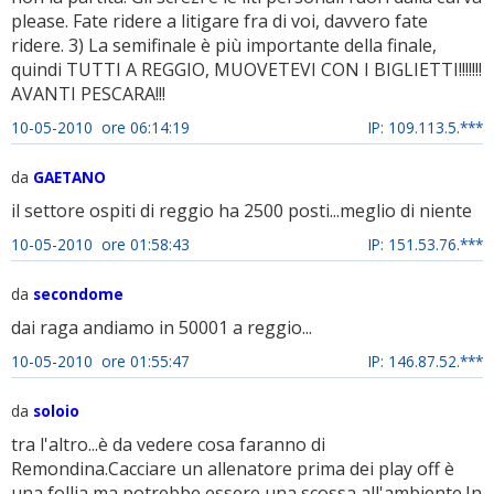
please. Fate ridere a litigare fra di voi, davvero fate
ridere. 3) La semifinale è più importante della finale,
quindi TUTTI A REGGIO, MUOVETEVI CON I BIGLIETTI!!!!!!!
AVANTI PESCARA!!!
10-05-2010 ore 06:14:19
IP: 109.113.5.***
da
GAETANO
il settore ospiti di reggio ha 2500 posti...meglio di niente
10-05-2010 ore 01:58:43
IP: 151.53.76.***
da
secondome
dai raga andiamo in 50001 a reggio...
10-05-2010 ore 01:55:47
IP: 146.87.52.***
da
soloio
tra l'altro...è da vedere cosa faranno di
Remondina.Cacciare un allenatore prima dei play off è
una follia,ma potrebbe essere una scossa all'ambiente.In