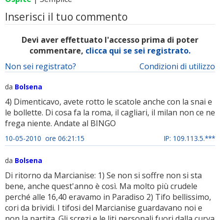
Inserisci il tuo commento
Devi aver effettuato l'accesso prima di poter
commentare,
clicca qui se sei registrato.
Non sei registrato?
Condizioni di utilizzo
da
Bolsena
4) Dimenticavo, avete rotto le scatole anche con la snai e
le bollette. Di cosa fa la roma, il cagliari, il milan non ce ne
frega niente. Andate al BINGO
10-05-2010 ore 06:21:15
IP: 109.113.5.***
da
Bolsena
Di ritorno da Marcianise: 1) Se non si soffre non si sta
bene, anche quest'anno è così. Ma molto più crudele
perché alle 16,40 eravamo in Paradiso 2) Tifo bellissimo,
cori da brividi. I tifosi del Marcianise guardavano noi e
non la partita. Gli screzi e le liti personali fuori dalla curva