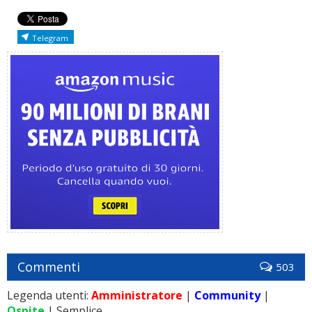
Telegram
Commenti
503
Legenda utenti:
Amministratore
|
Community
|
Ospite
| Semplice