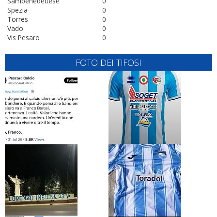
Sambenedettese
0
Spezia
0
Torres
0
Vado
0
Vis Pesaro
0
FOTO DEI TIFOSI