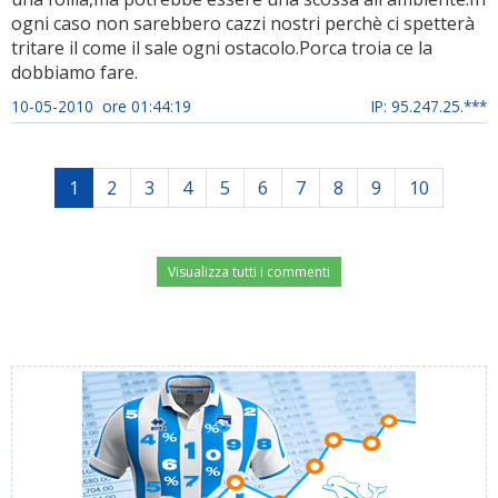
ogni caso non sarebbero cazzi nostri perchè ci spetterà
tritare il come il sale ogni ostacolo.Porca troia ce la
dobbiamo fare.
10-05-2010 ore 01:44:19
IP: 95.247.25.***
1
2
3
4
5
6
7
8
9
10
Visualizza tutti i commenti