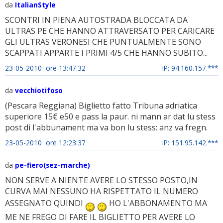
da
ItalianStyle
SCONTRI IN PIENA AUTOSTRADA BLOCCATA DA
ULTRAS PE CHE HANNO ATTRAVERSATO PER CARICARE
GLI ULTRAS VERONESI CHE PUNTUALMENTE SONO
SCAPPATI APPARTE I PRIMI 4/5 CHE HANNO SUBITO...
23-05-2010 ore 13:47:32
IP: 94.160.157.***
da
vecchiotifoso
(Pescara Reggiana) Biglietto fatto Tribuna adriatica
superiore 15€ e50 e pass la paur. ni mann ar dat lu stess
post di l'abbunament ma va bon lu stess: anz va fregn.
23-05-2010 ore 12:23:37
IP: 151.95.142.***
da
pe-fiero(sez-marche)
NON SERVE A NIENTE AVERE LO STESSO POSTO,IN
CURVA MAI NESSUNO HA RISPETTATO IL NUMERO
ASSEGNATO QUINDI
HO L'ABBONAMENTO MA
ME NE FREGO DI FARE IL BIGLIETTO PER AVERE LO