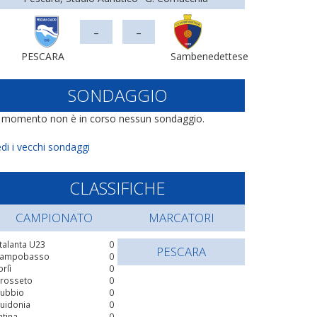
-
-
PESCARA
Sambenedettese
SONDAGGIO
l momento non è in corso nessun sondaggio.
di i vecchi sondaggi
CLASSIFICHE
CAMPIONATO
MARCATORI
talanta U23
0
PESCARA
ampobasso
0
orlì
0
rosseto
0
ubbio
0
uidonia
0
atina
0