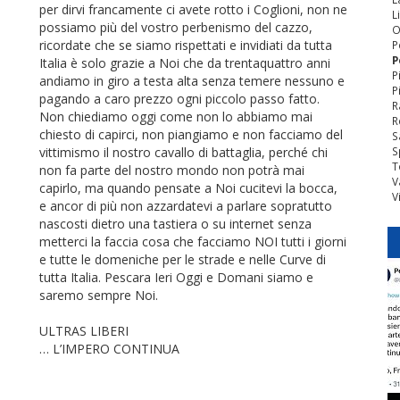
per dirvi francamente ci avete rotto i Coglioni, non ne
L
possiamo più del vostro perbenismo del cazzo,
O
ricordate che se siamo rispettati e invidiati da tutta
P
P
Italia è solo grazie a Noi che da trentaquattro anni
P
andiamo in giro a testa alta senza temere nessuno e
P
pagando a caro prezzo ogni piccolo passo fatto.
R
Non chiediamo oggi come non lo abbiamo mai
R
chiesto di capirci, non piangiamo e non facciamo del
S
vittimismo il nostro cavallo di battaglia, perché chi
S
T
non fa parte del nostro mondo non potrà mai
V
capirlo, ma quando pensate a Noi cucitevi la bocca,
V
e ancor di più non azzardatevi a parlare sopratutto
nascosti dietro una tastiera o su internet senza
metterci la faccia cosa che facciamo NOI tutti i giorni
e tutte le domeniche per le strade e nelle Curve di
tutta Italia. Pescara Ieri Oggi e Domani siamo e
saremo sempre Noi.
ULTRAS LIBERI
… L’IMPERO CONTINUA