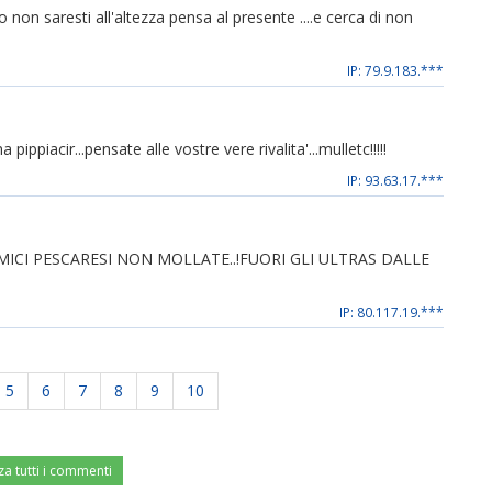
n saresti all'altezza pensa al presente ....e cerca di non
IP: 79.9.183.***
ippiacir...pensate alle vostre vere rivalita'...mulletc!!!!!
IP: 93.63.17.***
"NEMICI PESCARESI NON MOLLATE..!FUORI GLI ULTRAS DALLE
IP: 80.117.19.***
5
6
7
8
9
10
za tutti i commenti