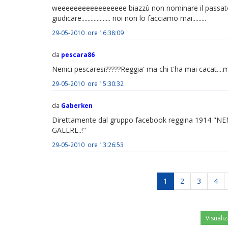
weeeeeeeeeeeeeeeee biazzù non nominare il passato no
giudicare................... noi non lo facciamo mai.........
29-05-2010 ore 16:38:09
da
pescara86
Nenici pescaresi?????Reggia' ma chi t'ha mai cacat....ma p
29-05-2010 ore 15:30:32
da
Gaberken
Direttamente dal gruppo facebook reggina 1914 
GALERE..!"
29-05-2010 ore 13:26:53
1
2
3
4
Visualiz