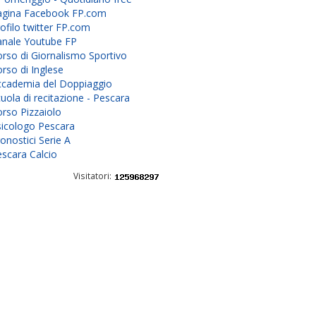
agina Facebook FP.com
ofilo twitter FP.com
anale Youtube FP
rso di Giornalismo Sportivo
rso di Inglese
ccademia del Doppiaggio
uola di recitazione - Pescara
rso Pizzaiolo
sicologo Pescara
onostici Serie A
scara Calcio
Visitatori: