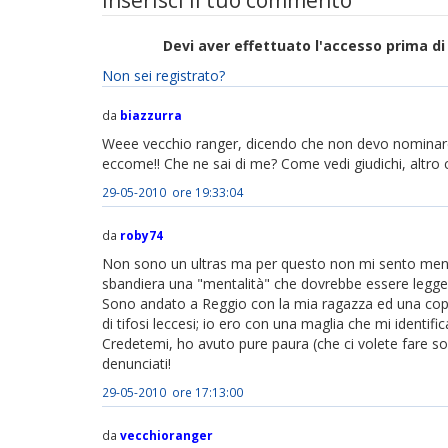
Inserisci il tuo commento
Devi aver effettuato l'accesso prima 
Non sei registrato?
da
biazzurra
Weee vecchio ranger, dicendo che non devo nominare i
eccome!! Che ne sai di me? Come vedi giudichi, altro c
29-05-2010 ore 19:33:04
da
roby74
Non sono un ultras ma per questo non mi sento meno ti
sbandiera una "mentalità" che dovrebbe essere legge p
Sono andato a Reggio con la mia ragazza ed una coppia
di tifosi leccesi; io ero con una maglia che mi identi
Credetemi, ho avuto pure paura (che ci volete fare so
denunciati!
29-05-2010 ore 17:13:00
da
vecchioranger