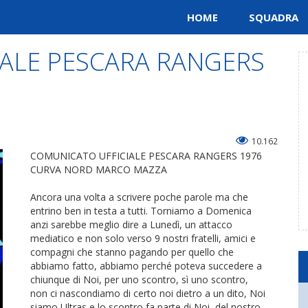
HOME
SQUADRA
ALE PESCARA RANGERS
10.162
COMUNICATO UFFICIALE PESCARA RANGERS 1976
CURVA NORD MARCO MAZZA
Ancora una volta a scrivere poche parole ma che
entrino ben in testa a tutti. Torniamo a Domenica
anzi sarebbe meglio dire a Lunedì, un attacco
mediatico e non solo verso 9 nostri fratelli, amici e
compagni che stanno pagando per quello che
abbiamo fatto, abbiamo perché poteva succedere a
chiunque di Noi, per uno scontro, sì uno scontro,
non ci nascondiamo di certo noi dietro a un dito, Noi
siamo Ultras e lo scontro fa parte di Noi, del nostro