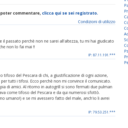
P
Pr
di poter commentare,
clicca qui se sei registrato.
C
Condizioni di utilizzo
Co
Co
A
Sc
l passato perchè non ne sarei all'altezza, tu mi hai giudicato
Co
he non lo fai mai !!
P
IP: 87.11.191.***
Pr
Pe
foso del Pescara di chi, a giustificazione di ogni azione,
er tutti i tifosi. Ecco perchè non mi convince il comunicato.
 di amici. Al ritorno in autogrill si sono fermati due pulman
ficava come tifoso del Pescara e da qui numerosi sfottò.
no umano!) e se mi avessero fatto del male, anch'io li avrei
IP: 79.53.251.***