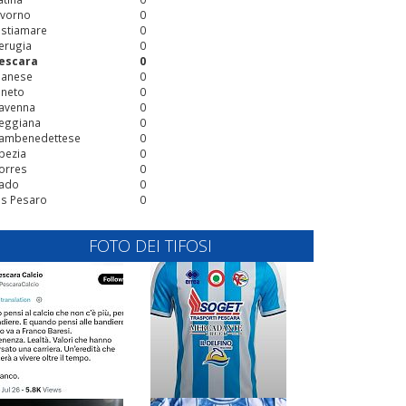
ivorno
0
stiamare
0
erugia
0
escara
0
ianese
0
ineto
0
avenna
0
eggiana
0
ambenedettese
0
pezia
0
orres
0
ado
0
is Pesaro
0
FOTO DEI TIFOSI