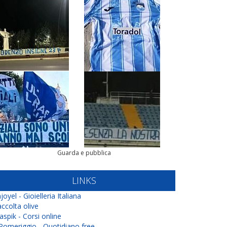
Guarda e pubblica
LINKS
joyel - Gioielleria Italiana
ccolta olive
aspik - Corsi online
 Pomeriggio - Quotidiano free