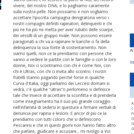
vivere, del nostro DNA, e lo paghiamo caramente
sulla nostra pelle. Non possiamo e non vogliamo
accettare l'ipocrita campagna denigratoria verso i
nostri compagni definiti rapinatori, delinquenti e chi
più ne ha più ne metta per aver rubato delle sciarpe,
dei vessilli di un gruppo rivale. Non possono essere
paragonati a chi va a rapinare le banche o fa della
delinquenza la sua fonte di sostentamento. Non
A
siamo quelli, non ce la prendiamo con persone che
vanno a vedere le partite con le famiglie o con le loro
Ve
donne, Noi ci scontriamo con chi è come Noi, con
chi è Ultras, con chi ci invita allo scontro. I nostri
fratelli stanno pagando perché forse in qualche
Curva d'Italia, oggi parliamo dei Leccesi domani si
vedrà, c'è qualche “ultras”o perlomeno si definisce
tale che invece di accettare la sconfitta e di prenderla
come insegnamento ha il suo più grande coraggio
A
nell'infamità di sedersi in questura a firmare verbali di
C
denuncia per rapina e lesioni. E ancor di più ce la
F
G
prendiamo con tutti coloro che si definiscono
G
Pescaresi e che in questi giorni non hanno fatto altro
G
che parlare, giudicare e accusare... mi rivolgo a Voi
L