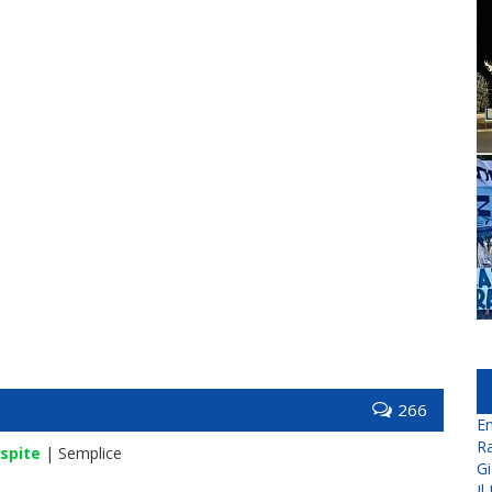
266
En
Ra
spite
| Semplice
Gi
Il