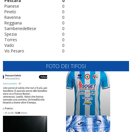
Pescara
0
Pianese
0
Pineto
0
Ravenna
0
Reggiana
0
Sambenedettese
0
Spezia
0
Torres
0
Vado
0
Vis Pesaro
0
FOTO DEI TIFOSI