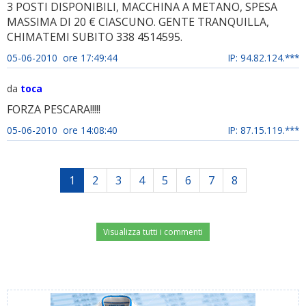
3 POSTI DISPONIBILI, MACCHINA A METANO, SPESA
MASSIMA DI 20 € CIASCUNO. GENTE TRANQUILLA,
CHIMATEMI SUBITO 338 4514595.
05-06-2010 ore 17:49:44
IP: 94.82.124.***
da
toca
FORZA PESCARA!!!!!
05-06-2010 ore 14:08:40
IP: 87.15.119.***
1
2
3
4
5
6
7
8
Visualizza tutti i commenti