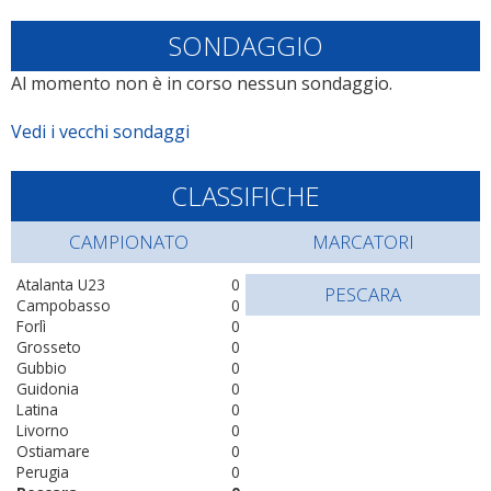
SONDAGGIO
Al momento non è in corso nessun sondaggio.
Vedi i vecchi sondaggi
CLASSIFICHE
CAMPIONATO
MARCATORI
Atalanta U23
0
PESCARA
Campobasso
0
Forlì
0
Grosseto
0
Gubbio
0
Guidonia
0
Latina
0
Livorno
0
Ostiamare
0
Perugia
0