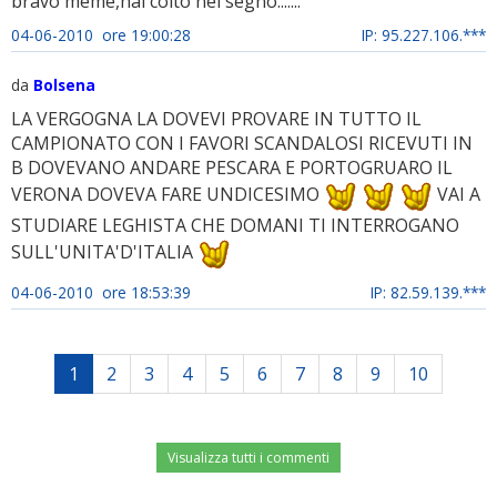
bravo meme,hai colto nel segno.......
04-06-2010 ore 19:00:28
IP: 95.227.106.***
da
Bolsena
LA VERGOGNA LA DOVEVI PROVARE IN TUTTO IL
CAMPIONATO CON I FAVORI SCANDALOSI RICEVUTI IN
B DOVEVANO ANDARE PESCARA E PORTOGRUARO IL
VERONA DOVEVA FARE UNDICESIMO
VAI A
STUDIARE LEGHISTA CHE DOMANI TI INTERROGANO
SULL'UNITA'D'ITALIA
04-06-2010 ore 18:53:39
IP: 82.59.139.***
1
2
3
4
5
6
7
8
9
10
Visualizza tutti i commenti