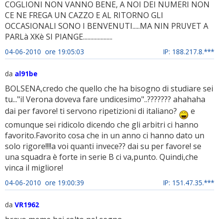
COGLIONI NON VANNO BENE, A NOI DEI NUMERI NON
CE NE FREGA UN CAZZO E AL RITORNO GLI
OCCASIONALI SONO I BENVENUTI.....MA NIN PRUVET A
PARLà XKè SI PIANGE....................
04-06-2010 ore 19:05:03
IP: 188.217.8.***
da
al91be
BOLSENA,credo che quello che ha bisogno di studiare sei
tu..."il Verona doveva fare undicesimo"..??????? ahahaha
dai per favore! ti servono ripetizioni di italiano?
e
comunque sei ridicolo dicendo che gli arbitri ci hanno
favorito.Favorito cosa che in un anno ci hanno dato un
solo rigore!!!!a voi quanti invece?? dai su per favore! se
una squadra è forte in serie B ci va,punto. Quindi,che
vinca il migliore!
04-06-2010 ore 19:00:39
IP: 151.47.35.***
da
VR1962