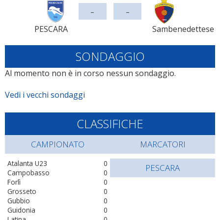
-
-
PESCARA
Sambenedettese
SONDAGGIO
Al momento non è in corso nessun sondaggio.
Vedi i vecchi sondaggi
CLASSIFICHE
CAMPIONATO
MARCATORI
Atalanta U23
0
PESCARA
Campobasso
0
Forlì
0
Grosseto
0
Gubbio
0
Guidonia
0
Latina
0