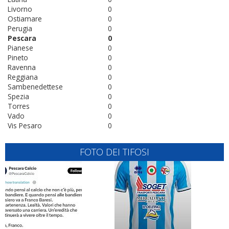
Livorno
0
Ostiamare
0
Perugia
0
Pescara
0
Pianese
0
Pineto
0
Ravenna
0
Reggiana
0
Sambenedettese
0
Spezia
0
Torres
0
Vado
0
Vis Pesaro
0
FOTO DEI TIFOSI