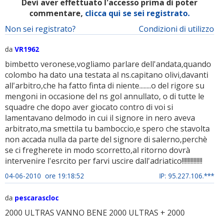
Devi aver effettuato l'accesso prima di poter
commentare,
clicca qui se sei registrato.
Non sei registrato?
Condizioni di utilizzo
da
VR1962
bimbetto veronese,vogliamo parlare dell'andata,quando
colombo ha dato una testata al ns.capitano olivi,davanti
all'arbitro,che ha fatto finta di niente........o del rigore su
mengoni in occasione del ns gol annullato, o di tutte le
squadre che dopo aver giocato contro di voi si
lamentavano delmodo in cui il signore in nero aveva
arbitrato,ma smettila tu bamboccio,e spero che stavolta
non accada nulla da parte del signore di salerno,perchè
se ci fregherete in modo scorretto,al ritorno dovrà
intervenire l'esrcito per farvi uscire dall'adriatico!!!!!!!!!!!!!!
04-06-2010 ore 19:18:52
IP: 95.227.106.***
da
pescarascloc
2000 ULTRAS VANNO BENE 2000 ULTRAS + 2000