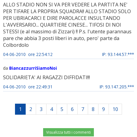
ALLO STADIO NON SI VA PER VEDERE LA PARTITA NE'
PER TIFARE LA PROPRIA SQUADRA!! ALLO STADIO SOLO
PER UBRIACARCI E DIRE PAROLACCE INSULTANDO
L'AVVERSARIO... QUARTIERE CINESE... TIFOSI DI NOI
STESSI (e al massimo di Zizzari) !! P.s. l'utente parannaus
pare che abbia 3 posti liberi in auto, pero' parte da
Colbordolo
04-06-2010 ore 22:54:12
IP: 93.144.57.***
da
BiancazzurriSiamoNoi
SOLIDARIETA' AI RAGAZZI DIFFIDATI!!!
04-06-2010 ore 22:49:31
IP: 93.147.205.***
1
2
3
4
5
6
7
8
9
10
Visualizza tutti i commenti