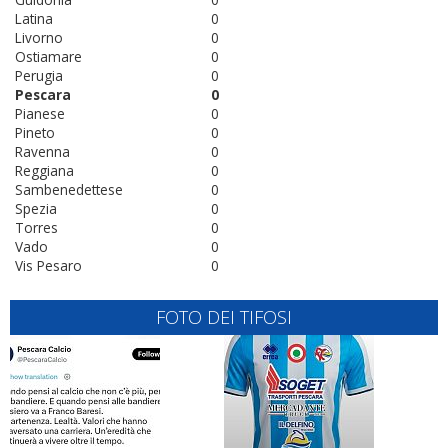
Latina
0
Livorno
0
Ostiamare
0
Perugia
0
Pescara
0
Pianese
0
Pineto
0
Ravenna
0
Reggiana
0
Sambenedettese
0
Spezia
0
Torres
0
Vado
0
Vis Pesaro
0
FOTO DEI TIFOSI