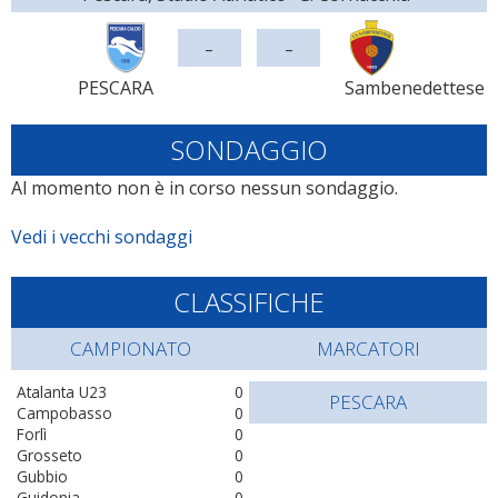
-
-
PESCARA
Sambenedettese
SONDAGGIO
Al momento non è in corso nessun sondaggio.
Vedi i vecchi sondaggi
CLASSIFICHE
CAMPIONATO
MARCATORI
Atalanta U23
0
PESCARA
Campobasso
0
Forlì
0
Grosseto
0
Gubbio
0
Guidonia
0