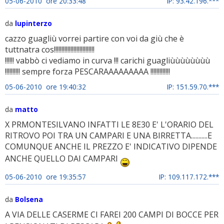
05-06-2010 ore 20:33:48
IP: 93.42.196.***
da
lupinterzo
cazzo guagliù vorrei partire con voi da giù che è
tuttnatra cos!!!!!!!!!!!!!!!!!!!!!!!!!!!
!!!!!! vabbò ci vediamo in curva !!! carichi guagliùùùùùùùù
!!!!!!!!!! sempre forza PESCARAAAAAAAAA !!!!!!!!!!!!!
05-06-2010 ore 19:40:32
IP: 151.59.70.***
da
matto
X PRMONTESILVANO INFATTI LE 8E30 E' L'ORARIO DEL
RITROVO POI TRA UN CAMPARI E UNA BIRRETTA...........E
COMUNQUE ANCHE IL PREZZO E' INDICATIVO DIPENDE
ANCHE QUELLO DAI CAMPARI
05-06-2010 ore 19:35:57
IP: 109.117.172.***
da
Bolsena
A VIA DELLE CASERME CI FAREI 200 CAMPI DI BOCCE PER