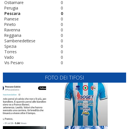
Ostiamare
0
Perugia
0
Pescara
0
Pianese
0
Pineto
0
Ravenna
0
Reggiana
0
Sambenedettese
0
Spezia
0
Torres
0
Vado
0
Vis Pesaro
0
FOTO DEI TIFOSI