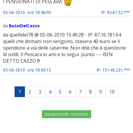
I PENSIONATI DI PESCARA
05-06-2010 ore 18:48:00
IP: 93.67.52.***
da
ButeiDelCazzo
da quellidel78 @ 05-06-2010 15:49:28 - IP: 87.16.181.64
quelli che domani non vengono, stasera 40 euro se li
spendono a via delle caserme. Non dite che è questione
di soldi. Il Pescara lo ami e lo segui. punto ----BEN
DETTO CAZZO !!!
05-06-2010 ore 18:43:15
IP: 151.49.231.***
1
2
3
4
5
6
7
8
9
10
Visualizza tutti i commenti