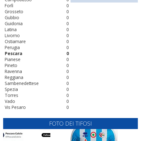
Forlì
0
Grosseto
0
Gubbio
0
Guidonia
0
Latina
0
Livorno
0
Ostiamare
0
Perugia
0
Pescara
0
Pianese
0
Pineto
0
Ravenna
0
Reggiana
0
Sambenedettese
0
Spezia
0
Torres
0
Vado
0
Vis Pesaro
0
FOTO DEI TIFOSI