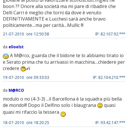
giovane al posto di valorizzare sconosciuti..Ingles nè
boon ?? Onore alla società ma mi pare di ribadire che
Delli Carri è meglio che torni da dove è venuto
DEFINITIVAMENTE e Lucchesi sarà anche bravo
politicamente....ma per carità....Mullic !!!
21-07-2010 ore 12:50:58
IP: 82.107.92.***
da
elioelst
A M@rco, guarda che il bidone te lo abbiamo tirato io
e Serato prima che tu arrivassi in macchina....chiedere per
credere
19-07-2010 ore 09:33:03
IP: 82.104.210.***
da
M@RCO
modulo o no (4-3-3) ...il Barcellona è la squadra più bella
de mondo!!! Dopo il Delfino solo i blaugrana
quasi
quasi mi rifaccio la tessera
18-07-2010 ore 18:20:25
IP: 93.42.147.***