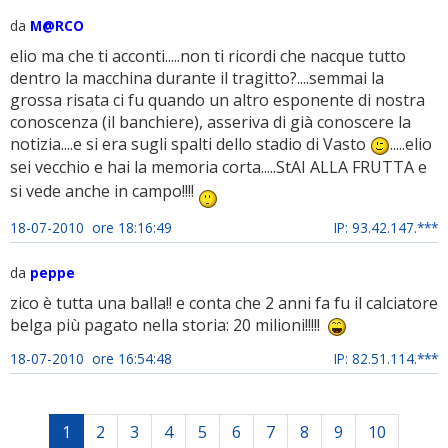
da
M@RCO
elio ma che ti acconti.....non ti ricordi che nacque tutto
dentro la macchina durante il tragitto?....semmai la
grossa risata ci fu quando un altro esponente di nostra
conoscenza (il banchiere), asseriva di già conoscere la
notizia....e si era sugli spalti dello stadio di Vasto
.....elio
sei vecchio e hai la memoria corta.....StAI ALLA FRUTTA e
si vede anche in campo!!!!
18-07-2010 ore 18:16:49
IP: 93.42.147.***
da
peppe
zico è tutta una balla!! e conta che 2 anni fa fu il calciatore
belga più pagato nella storia: 20 milioni!!!!!
18-07-2010 ore 16:54:48
IP: 82.51.114.***
1
2
3
4
5
6
7
8
9
10