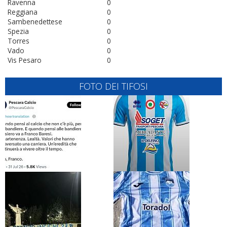
Ravenna
0
Reggiana
0
Sambenedettese
0
Spezia
0
Torres
0
Vado
0
Vis Pesaro
0
FOTO DEI TIFOSI