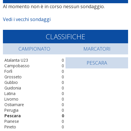
Al momento non è in corso nessun sondaggio.
Vedi i vecchi sondaggi
CLASSIFICHE
CAMPIONATO
MARCATORI
Atalanta U23
0
PESCARA
Campobasso
0
Forlì
0
Grosseto
0
Gubbio
0
Guidonia
0
Latina
0
Livorno
0
Ostiamare
0
Perugia
0
Pescara
0
Pianese
0
Pineto
0