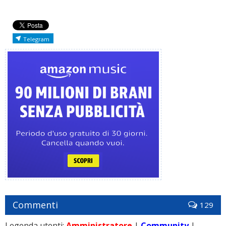
Telegram
Commenti
129
Legenda utenti:
Amministratore
|
Community
|