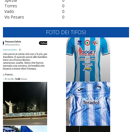
Spezia
0
Torres
0
Vado
0
Vis Pesaro
0
FOTO DEI TIFOSI