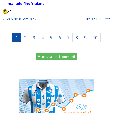
da
manudelfinofriulano
28-07-2010 ore 02:26:05
IP: 92.16.85.***
1
2
3
4
5
6
7
8
9
10
Visualizza tutti i commenti