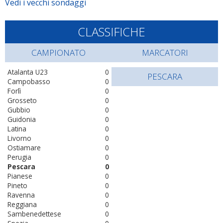
Vedi i vecchi sondaggi
CLASSIFICHE
CAMPIONATO
MARCATORI
Atalanta U23
0
PESCARA
Campobasso
0
Forlì
0
Grosseto
0
Gubbio
0
Guidonia
0
Latina
0
Livorno
0
Ostiamare
0
Perugia
0
Pescara
0
Pianese
0
Pineto
0
Ravenna
0
Reggiana
0
Sambenedettese
0