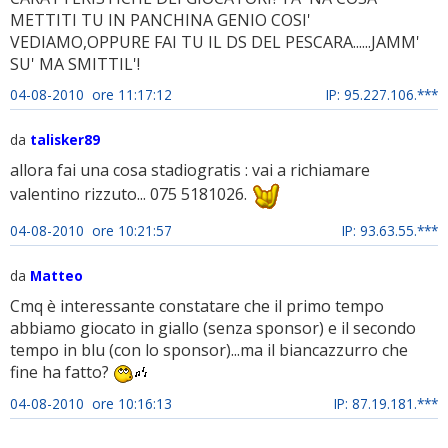
METTITI TU IN PANCHINA GENIO COSI'
VEDIAMO,OPPURE FAI TU IL DS DEL PESCARA......JAMM'
SU' MA SMITTIL'!
04-08-2010 ore 11:17:12
IP: 95.227.106.***
da
talisker89
allora fai una cosa stadiogratis : vai a richiamare
valentino rizzuto... 075 5181026.
04-08-2010 ore 10:21:57
IP: 93.63.55.***
da
Matteo
Cmq è interessante constatare che il primo tempo
abbiamo giocato in giallo (senza sponsor) e il secondo
tempo in blu (con lo sponsor)...ma il biancazzurro che
fine ha fatto?
04-08-2010 ore 10:16:13
IP: 87.19.181.***