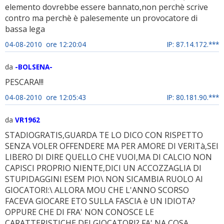
elemento dovrebbe essere bannato,non perchè scrive
contro ma perchè è palesemente un provocatore di
bassa lega
04-08-2010 ore 12:20:04
IP: 87.14.172.***
da
-BOLSENA-
PESCARA!!!
04-08-2010 ore 12:05:43
IP: 80.181.90.***
da
VR1962
STADIOGRATIS,GUARDA TE LO DICO CON RISPETTO
SENZA VOLER OFFENDERE MA PER AMORE DI VERITà,SEI
LIBERO DI DIRE QUELLO CHE VUOI,MA DI CALCIO NON
CAPISCI PROPRIO NIENTE,DICI UN ACCOZZAGLIA DI
STUPIDAGGINI ESEM PIO\ NON SICAMBIA RUOLO AI
GIOCATORI:\ ALLORA MOU CHE L'ANNO SCORSO
FACEVA GIOCARE ETO SULLA FASCIA è UN IDIOTA?
OPPURE CHE DI FRA' NON CONOSCE LE
CARATTERISTICHE DEI GIOCATORI? FA' NA COSA