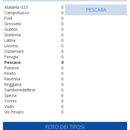
Atalanta U23
0
PESCARA
Campobasso
0
Forlì
0
Grosseto
0
Gubbio
0
Guidonia
0
Latina
0
Livorno
0
Ostiamare
0
Perugia
0
Pescara
0
Pianese
0
Pineto
0
Ravenna
0
Reggiana
0
Sambenedettese
0
Spezia
0
Torres
0
Vado
0
Vis Pesaro
0
FOTO DEI TIFOSI