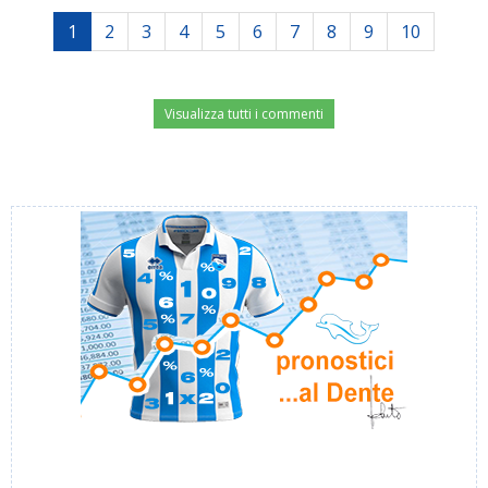
1
2
3
4
5
6
7
8
9
10
Visualizza tutti i commenti