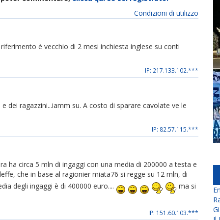
Condizioni di utilizzo
 riferimento è vecchio di 2 mesi inchiesta inglese su conti
IP: 217.133.102.***
 e dei ragazzini...iamm su. A costo di sparare cavolate ve le
IP: 82.57.115.***
ra ha circa 5 mln di ingaggi con una media di 200000 a testa e
leffe, che in base al ragionier miata76 si regge su 12 mln, di
edia degli ingaggi è di 400000 euro....
ma si
En
Ra
Gi
IP: 151.60.103.***
Il