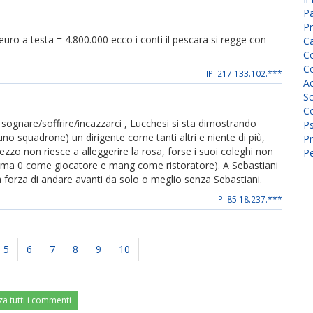
P
Pr
uro a testa = 4.800.000 ecco i conti il pescara si regge con
C
Co
Co
IP: 217.133.102.***
A
Sc
Co
a sognare/soffrire/incazzarci , Lucchesi si sta dimostrando
P
no squadrone) un dirigente come tanti altri e niente di più,
Pr
ezzo non riesce a alleggerire la rosa, forse i suoi coleghi non
Pe
 stima 0 come giocatore e mang come ristoratore). A Sebastiani
a forza di andare avanti da solo o meglio senza Sebastiani.
IP: 85.18.237.***
5
6
7
8
9
10
za tutti i commenti