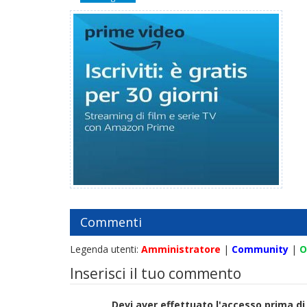
Commenti
Legenda utenti:
Amministratore
|
Community
|
O
Inserisci il tuo commento
Devi aver effettuato l'accesso prima 