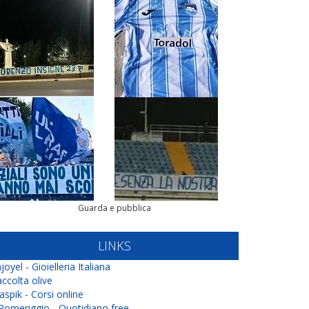
Guarda e pubblica
LINKS
joyel - Gioielleria Italiana
ccolta olive
aspik - Corsi online
 Pomeriggio - Quotidiano free