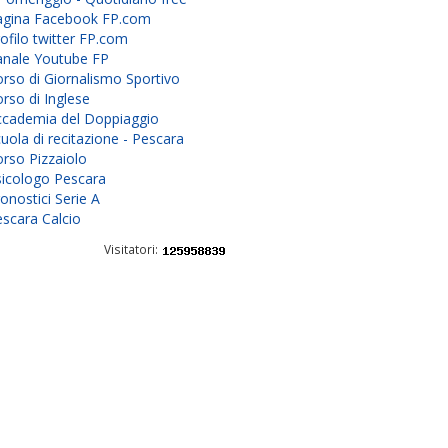
agina Facebook FP.com
ofilo twitter FP.com
anale Youtube FP
rso di Giornalismo Sportivo
rso di Inglese
ccademia del Doppiaggio
uola di recitazione - Pescara
rso Pizzaiolo
sicologo Pescara
onostici Serie A
scara Calcio
Visitatori: