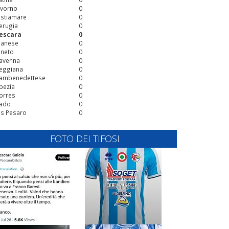
ivorno
0
stiamare
0
erugia
0
escara
0
ianese
0
ineto
0
avenna
0
eggiana
0
ambenedettese
0
pezia
0
orres
0
ado
0
is Pesaro
0
FOTO DEI TIFOSI