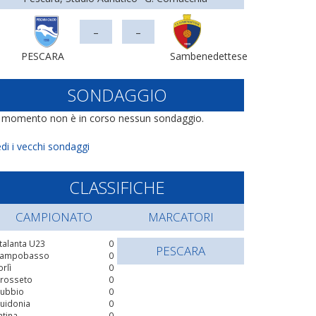
-
-
PESCARA
Sambenedettese
SONDAGGIO
l momento non è in corso nessun sondaggio.
di i vecchi sondaggi
CLASSIFICHE
CAMPIONATO
MARCATORI
talanta U23
0
PESCARA
ampobasso
0
orlì
0
rosseto
0
ubbio
0
uidonia
0
atina
0