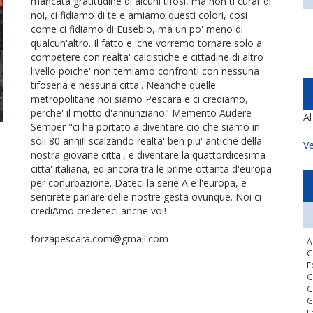
mancata gratitudine di alcuni tifosi, ma non ti curar di
noi, ci fidiamo di te e amiamo questi colori, cosi
come ci fidiamo di Eusebio, ma un po' meno di
qualcun'altro. Il fatto e' che vorremo tornare solo a
competere con realta' calcistiche e cittadine di altro
livello poiche' non temiamo confronti con nessuna
tifoseria e nessuna citta'. Neanche quelle
metropolitane noi siamo Pescara e ci crediamo,
perche' il motto d'annunziano" Memento Audere
A
Semper "ci ha portato a diventare cio che siamo in
soli 80 anni!! scalzando realta' ben piu' antiche della
Ve
nostra giovane citta', e diventare la quattordicesima
citta' italiana, ed ancora tra le prime ottanta d'europa
per conurbazione. Dateci la serie A e l'europa, e
sentirete parlare delle nostre gesta ovunque. Noi ci
crediAmo credeteci anche voi!
forzapescara.com@gmail.com
A
C
F
G
G
G
L