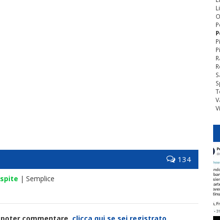
L
O
P
P
P
P
R
R
S
S
T
V
V
134
spite
| Semplice
di poter commentare,
clicca qui se sei registrato.