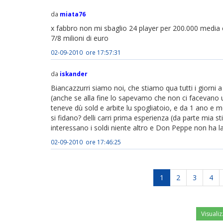
da
miata76
x fabbro non mi sbaglio 24 player per 200.000 media e
7/8 milioni di euro
02-09-2010 ore 17:57:31
da
iskander
Biancazzurri siamo noi, che stiamo qua tutti i giorni 
(anche se alla fine lo sapevamo che non ci facevano u
teneve dù sold e arbite lu spogliatoio, e da 1 ano e m
si fidano? delli carri prima esperienza (da parte mia
interessano i soldi niente altro e Don Peppe non ha l
02-09-2010 ore 17:46:25
1
2
3
4
Visualiz