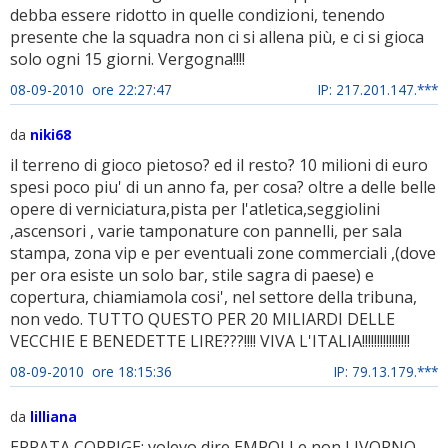
debba essere ridotto in quelle condizioni, tenendo
presente che la squadra non ci si allena più, e ci si gioca
solo ogni 15 giorni. Vergogna!!!!
08-09-2010 ore 22:27:47
IP: 217.201.147.***
da
niki68
il terreno di gioco pietoso? ed il resto? 10 milioni di euro
spesi poco piu' di un anno fa, per cosa? oltre a delle belle
opere di verniciatura,pista per l'atletica,seggiolini
,ascensori , varie tamponature con pannelli, per sala
stampa, zona vip e per eventuali zone commerciali ,(dove
per ora esiste un solo bar, stile sagra di paese) e
copertura, chiamiamola cosi', nel settore della tribuna,
non vedo. TUTTO QUESTO PER 20 MILIARDI DELLE
VECCHIE E BENEDETTE LIRE???!!!! VIVA L'ITALIA!!!!!!!!!!!!!!!!
08-09-2010 ore 18:15:36
IP: 79.13.179.***
da
lilliana
ERRATA CORRIGE: volevo dire EMPOLI e non LIVORNO.