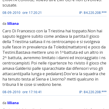
scusate.
08-09-2010 ore 17:20:21
IP: 84.220.208.***
da
lilliana
Caro Di Francesco con la Triestina hai toppato.Non hai
saputo leggere subito come andava la partita.Il gioco
della Triestina saltava il ns centrocampo e si svolgeva
sulle fasce in prevalenza da Toledo(mattatore) e poco da
Testini.Bastava mettere uno in 1^battuta ed un altro in
2^ battuta, avremmo limitato i danni ed incoraggiato i ns
centrocampisti. Poi nelle ripartenze ho rivisto il gioco che
amava Galderisi palle sparacchiate dai difensori vrso gli
attaccanti(palla lunga e pedalare).Dov'era la squadra che
ha tenuto testa al Siena e Livorno? metti qualcuno in
tribuna lì le cose si vedono bene.
08-09-2010 ore 17:16:41
IP: 84.220.208.***
da
lilliana