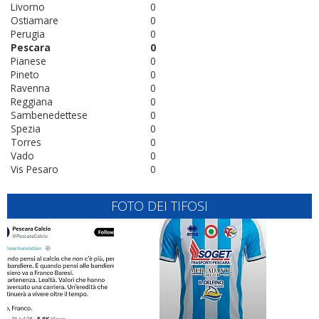
Livorno
0
Ostiamare
0
Perugia
0
Pescara
0
Pianese
0
Pineto
0
Ravenna
0
Reggiana
0
Sambenedettese
0
Spezia
0
Torres
0
Vado
0
Vis Pesaro
0
FOTO DEI TIFOSI