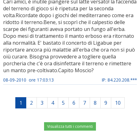
Cari amici, è inutile piangere sul latte versato! la faccenda
del terreno di gioco si è ripetuta per la seconda
volta.Ricordate dopo i giochi del mediterraneo come era
ridotto il terreno.Bene, si scoprì che il calpestio delle
scarpe dei figuranti aveva portato un fungo all'erba.
Dopo mesi di trattamento il manto erboso era ritornato
alla normalità. E' bastato il concerto di Ligabue per
riportare ancora più malattie all'erba che ora non si può
oiù curare. Bisogna provvedere a togliere quella
porcheria che c'è ora disinfettare il terreno e rimettere
un manto pre-coltivato.Capito Moscio?
08-09-2010 ore 17:03:13
IP: 84.220.208.***
1
2
3
4
5
6
7
8
9
10
Visualizza tutti i commenti