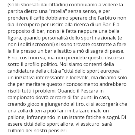
(soldi sborsati dai cittadini) continuiamo a vedere la
partita dietro una "ratella" senza senso, e per
prendere il caffè dobbiamo sperare che l'arbitro non
dia il recupero per uscire alla ricerca di un Bar. E a
proposito di bar, non si è fatta neppure una bella
figura, quando personalità dello sport nazionale (e
non i soliti scrocconi) si sono trovate costrette a fare
la fila presso un bar allestito a mò di sagra di paese.
E no, così non và, ma non prendete questo discorso
sotto il profilo politico. Noi siamo contenti della
candidatura della città a "città dello sport europea"
un'iniziativa interessante e lodevole, ma diciamo solo
che per meritare questo riconoscimento andrebbero
risolti tutti i problemi. Quando il Pescara in
campionato dovrà cercare di far punti in casa,
creando gioco e giungendo al tiro, ci si accorgerà che
una zolla di terra può far rimbalzare male un
pallone, infrangendo in un istante fatiche e sogni. Di
essere città dello sport allora, vi assicuro, sarà
l'ultimo dei nostri pensieri.