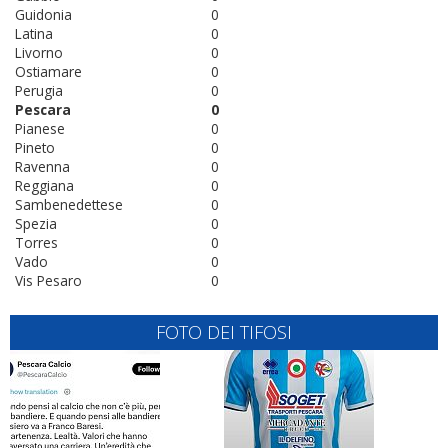
Guidonia
0
Latina
0
Livorno
0
Ostiamare
0
Perugia
0
Pescara
0
Pianese
0
Pineto
0
Ravenna
0
Reggiana
0
Sambenedettese
0
Spezia
0
Torres
0
Vado
0
Vis Pesaro
0
FOTO DEI TIFOSI