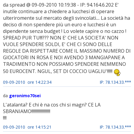
da spread @ 09-09-2010 10:19:38 - IP: 94.164.6.202 E'
inutile continuare a chiedere a lucchesi di operare
ulteriromente sul mercato degli svincolati.... La società ha
deciso di non spendere più un euro e lucchesi è un
dipendente senza budget ! Lo volete capire o no cazzo !
SPREAD PUR TU!!!??? NON E' CHE LA SOCIETA' NON
VUOLE SPENDERE SOLDI, E' CHE CI SONO DELLE
REGOLE DA RISPETTARE COME IL MASSIMO NUMERO DI
GIOCATORI IN ROSA E NOI AVENDO 3 MANGIAPANE A
TRADIMENTO NON POSSIAMO SPENDERE NEMMENO
50 EUROCENT. NGUL, SET DI COCCIO UAGLIU'!!!!!!
09-09-2010 ore 14:22:34
IP: 78.134.33.***
da
geronimo70sei
L'atalanta? E chi è na cos chi si magn? CE LA
SBRANIAMO!!!!!!!!!!!!!!!!!!!!!
!!!!
09-09-2010 ore 14:15:21
IP: 78.134.33.***