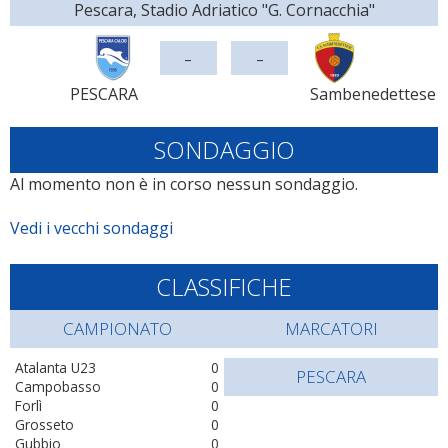
Pescara, Stadio Adriatico "G. Cornacchia"
-
-
PESCARA
Sambenedettese
SONDAGGIO
Al momento non è in corso nessun sondaggio.
Vedi i vecchi sondaggi
CLASSIFICHE
CAMPIONATO
MARCATORI
Atalanta U23
0
PESCARA
Campobasso
0
Forlì
0
Grosseto
0
Gubbio
0