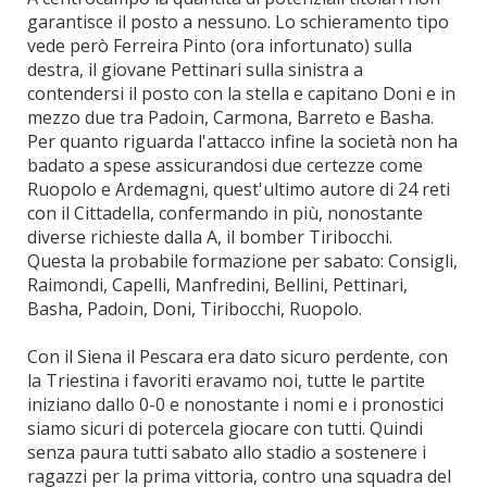
garantisce il posto a nessuno. Lo schieramento tipo
vede però Ferreira Pinto (ora infortunato) sulla
destra, il giovane Pettinari sulla sinistra a
contendersi il posto con la stella e capitano Doni e in
mezzo due tra Padoin, Carmona, Barreto e Basha.
Per quanto riguarda l'attacco infine la società non ha
badato a spese assicurandosi due certezze come
Ruopolo e Ardemagni, quest'ultimo autore di 24 reti
con il Cittadella, confermando in più, nonostante
diverse richieste dalla A, il bomber Tiribocchi.
Questa la probabile formazione per sabato: Consigli,
Raimondi, Capelli, Manfredini, Bellini, Pettinari,
Basha, Padoin, Doni, Tiribocchi, Ruopolo.
Con il Siena il Pescara era dato sicuro perdente, con
la Triestina i favoriti eravamo noi, tutte le partite
iniziano dallo 0-0 e nonostante i nomi e i pronostici
siamo sicuri di potercela giocare con tutti. Quindi
senza paura tutti sabato allo stadio a sostenere i
ragazzi per la prima vittoria, contro una squadra del