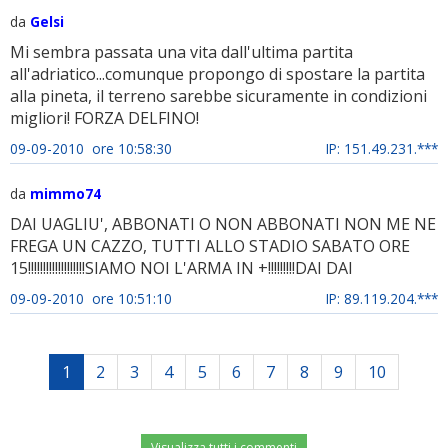
da
Gelsi
Mi sembra passata una vita dall'ultima partita
all'adriatico...comunque propongo di spostare la partita
alla pineta, il terreno sarebbe sicuramente in condizioni
migliori! FORZA DELFINO!
09-09-2010 ore 10:58:30
IP: 151.49.231.***
da
mimmo74
DAI UAGLIU', ABBONATI O NON ABBONATI NON ME NE
FREGA UN CAZZO, TUTTI ALLO STADIO SABATO ORE
15!!!!!!!!!!!!!!!!!!!SIAMO NOI L'ARMA IN +!!!!!!!!!DAI DAI
09-09-2010 ore 10:51:10
IP: 89.119.204.***
1
2
3
4
5
6
7
8
9
10
Visualizza tutti i commenti