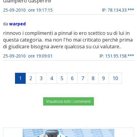
Giampiero Gasperini!
25-09-2010 ore 19:17:15
IP: 78.134.33.***
da
warped
rinnovo i complimenti a pinna! io ero scettico su di lui in
questa categoria.. ma non l'ho mai criticato perchè prima
di giudicare bisogna avere qualcosa su cui valutare..
25-09-2010 ore 19:09:01
IP: 151.95.158.***
1
2
3
4
5
6
7
8
9
10
Visualizza tutti i commenti