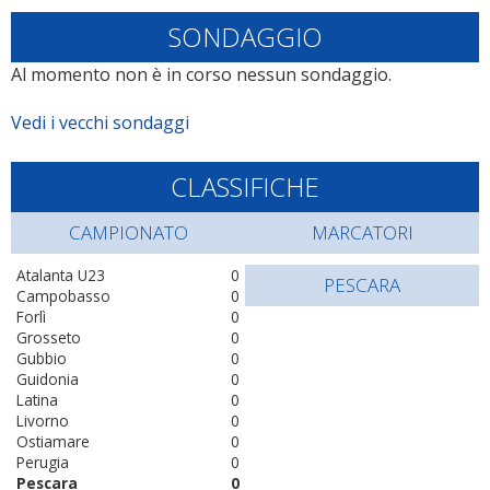
SONDAGGIO
Al momento non è in corso nessun sondaggio.
Vedi i vecchi sondaggi
CLASSIFICHE
CAMPIONATO
MARCATORI
Atalanta U23
0
PESCARA
Campobasso
0
Forlì
0
Grosseto
0
Gubbio
0
Guidonia
0
Latina
0
Livorno
0
Ostiamare
0
Perugia
0
Pescara
0