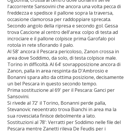
Ogbonna, crossa al centro dove Bonanni serve
l'accorrente Sansovini che ancora una volta pecca di
freddezza e spedisce il pallone sopra la traversa,
occasione clamorosa per raddoppiare sprecata.
Secondo angolo della ripresa e secondo gol. Gessa
trova Cascione al centro dell'area: colpo di testa ad
incrociare e il pallone colpisce prima Garofalo poi
rotola in rete sfiorando il palo.
Al 58' ancora il Pescara pericoloso, Zanon crossa in
area dove Soddimo, da solo, di testa colpisce male.
Torino in difficoltà. Al 64' sovrapposizione ancora di
Zanon, palla in area respinta da D'Ambrosio e
Bonanni spara alto da ottima posizione, decisamente
un bel Pescara in questo secondo tempo.
Prima sostituzione al 69' per il Pescara: Ganci per
Sansovini.
Si rivede al 72' il Torino, Bonanni perde palla,
Stevanovic neoentrato trova Bianchi in area ma la
sua rovesciata finisce debolmente a lato.
Sostituzioni al 78': Verratti per Soddimo nelle file del
Pescara mentre Zanetti rileva De Feudis per i