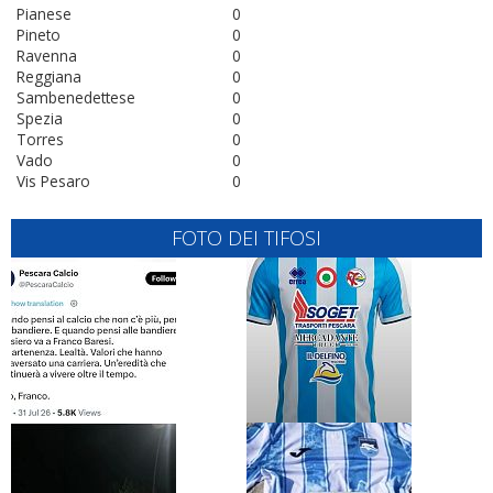
Pianese
0
Pineto
0
Ravenna
0
Reggiana
0
Sambenedettese
0
Spezia
0
Torres
0
Vado
0
Vis Pesaro
0
FOTO DEI TIFOSI