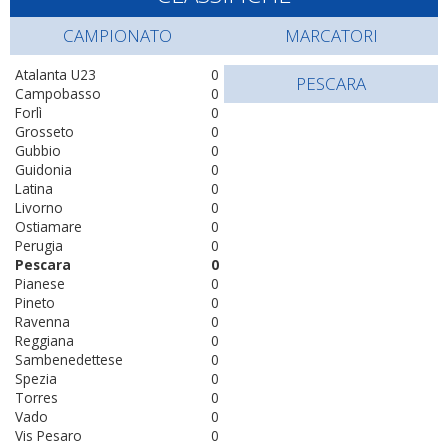
CAMPIONATO
MARCATORI
Atalanta U23
0
PESCARA
Campobasso
0
Forlì
0
Grosseto
0
Gubbio
0
Guidonia
0
Latina
0
Livorno
0
Ostiamare
0
Perugia
0
Pescara
0
Pianese
0
Pineto
0
Ravenna
0
Reggiana
0
Sambenedettese
0
Spezia
0
Torres
0
Vado
0
Vis Pesaro
0