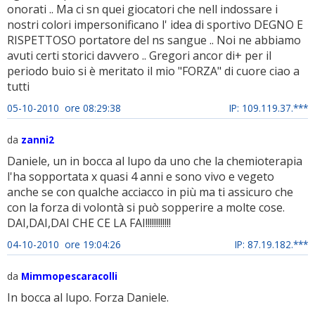
onorati .. Ma ci sn quei giocatori che nell indossare i
nostri colori impersonificano l' idea di sportivo DEGNO E
RISPETTOSO portatore del ns sangue .. Noi ne abbiamo
avuti certi storici davvero .. Gregori ancor di+ per il
periodo buio si è meritato il mio "FORZA" di cuore ciao a
tutti
05-10-2010 ore 08:29:38
IP: 109.119.37.***
da
zanni2
Daniele, un in bocca al lupo da uno che la chemioterapia
l'ha sopportata x quasi 4 anni e sono vivo e vegeto
anche se con qualche acciacco in più ma ti assicuro che
con la forza di volontà si può sopperire a molte cose.
DAI,DAI,DAI CHE CE LA FAI!!!!!!!!!!!!
04-10-2010 ore 19:04:26
IP: 87.19.182.***
da
Mimmopescaracolli
In bocca al lupo. Forza Daniele.