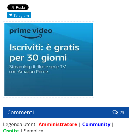
Telegram
Commenti
23
Legenda utenti:
Amministratore
|
Community
|
Ospite
| Semplice