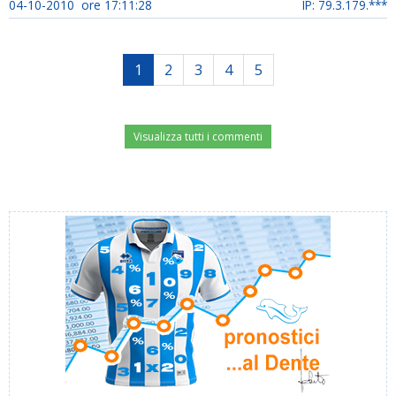
04-10-2010 ore 17:11:28
IP: 79.3.179.***
1
2
3
4
5
Visualizza tutti i commenti