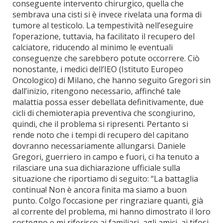
conseguente intervento chirurgico, quella che
sembrava una cisti si è invece rivelata una forma di
tumore al testicolo. La tempestività nell’eseguire
l’operazione, tuttavia, ha facilitato il recupero del
calciatore, riducendo al minimo le eventuali
conseguenze che sarebbero potute occorrere. Ciò
nonostante, i medici dell’IEO (Istituto Europeo
Oncologico) di Milano, che hanno seguito Gregori sin
dall’inizio, ritengono necessario, affinché tale
malattia possa esser debellata definitivamente, due
cicli di chemioterapia preventiva che scongiurino,
quindi, che il problema si ripresenti. Pertanto si
rende noto che i tempi di recupero del capitano
dovranno necessariamente allungarsi. Daniele
Gregori, guerriero in campo e fuori, ci ha tenuto a
rilasciare una sua dichiarazione ufficiale sulla
situazione che riportiamo di seguito: “La battaglia
continua! Non è ancora finita ma siamo a buon
punto. Colgo l’occasione per ringraziare quanti, già
al corrente del problema, mi hanno dimostrato il loro
sostegno e mi riferisco ai familiari, agli amici, ai tifosi