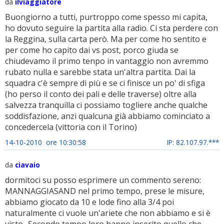
da
ilviaggiatore
Buongiorno a tutti, purtroppo come spesso mi capita,
ho dovuto seguire la partita alla radio. Ci sta perdere con
la Reggina, sulla carta però. Ma per come ho sentito e
per come ho capito dai vs post, porco giuda se
chiudevamo il primo tenpo in vantaggio non avremmo
rubato nulla e sarebbe stata un'altra partita. Dai la
squadra c'è sempre di più e se ci finisce un po' di sfiga
(ho perso il conto dei pali e delle traverse) oltre alla
salvezza tranquilla ci possiamo togliere anche qualche
soddisfazione, anzi qualcuna già abbiamo cominciato a
concedercela (vittoria con il Torino)
14-10-2010 ore 10:30:58
IP: 82.107.97.***
da
ciavaio
dormitoci su posso esprimere un commento sereno:
MANNAGGIASAND nel primo tempo, prese le misure,
abbiamo giocato da 10 e lode fino alla 3/4 poi
naturalmente ci vuole un'ariete che non abbiamo e si è