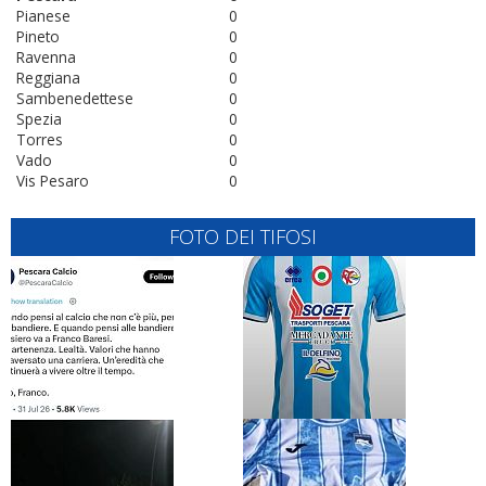
Pianese
0
Pineto
0
Ravenna
0
Reggiana
0
Sambenedettese
0
Spezia
0
Torres
0
Vado
0
Vis Pesaro
0
FOTO DEI TIFOSI