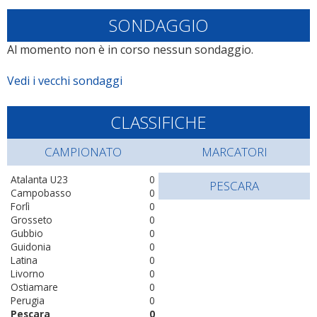
SONDAGGIO
Al momento non è in corso nessun sondaggio.
Vedi i vecchi sondaggi
CLASSIFICHE
CAMPIONATO
MARCATORI
Atalanta U23
0
PESCARA
Campobasso
0
Forlì
0
Grosseto
0
Gubbio
0
Guidonia
0
Latina
0
Livorno
0
Ostiamare
0
Perugia
0
Pescara
0