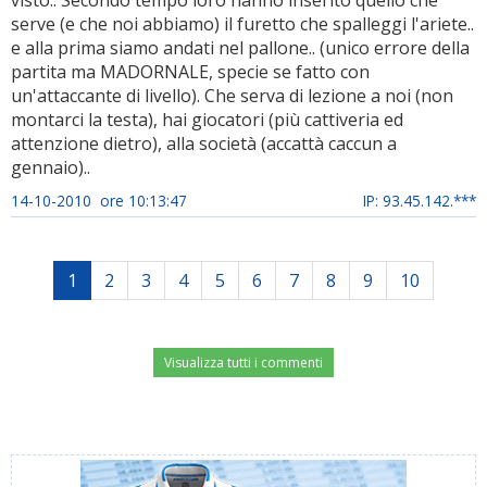
visto.. Secondo tempo loro hanno inserito quello che
serve (e che noi abbiamo) il furetto che spalleggi l'ariete..
e alla prima siamo andati nel pallone.. (unico errore della
partita ma MADORNALE, specie se fatto con
un'attaccante di livello). Che serva di lezione a noi (non
montarci la testa), hai giocatori (più cattiveria ed
attenzione dietro), alla società (accattà caccun a
gennaio)..
14-10-2010 ore 10:13:47
IP: 93.45.142.***
1
2
3
4
5
6
7
8
9
10
Visualizza tutti i commenti