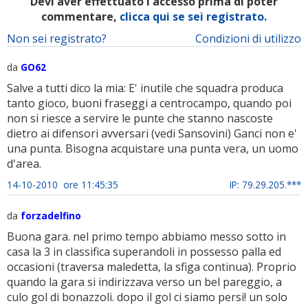
Devi aver effettuato l'accesso prima di poter
commentare,
clicca qui se sei registrato.
Non sei registrato?
Condizioni di utilizzo
da
GO62
Salve a tutti dico la mia: E' inutile che squadra produca
tanto gioco, buoni fraseggi a centrocampo, quando poi
non si riesce a servire le punte che stanno nascoste
dietro ai difensori avversari (vedi Sansovini) Ganci non e'
una punta. Bisogna acquistare una punta vera, un uomo
d'area.
14-10-2010 ore 11:45:35
IP: 79.29.205.***
da
forzadelfino
Buona gara. nel primo tempo abbiamo messo sotto in
casa la 3 in classifica superandoli in possesso palla ed
occasioni (traversa maledetta, la sfiga continua). Proprio
quando la gara si indirizzava verso un bel pareggio, a
culo gol di bonazzoli. dopo il gol ci siamo persi! un solo