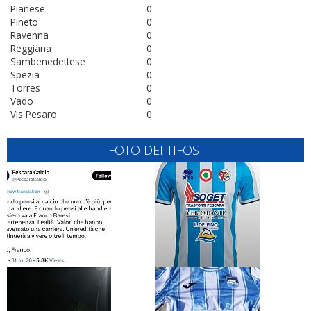
Pianese
0
Pineto
0
Ravenna
0
Reggiana
0
Sambenedettese
0
Spezia
0
Torres
0
Vado
0
Vis Pesaro
0
FOTO DEI TIFOSI