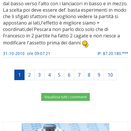
dal basso verso l'alto con i lanciacori in basso e in mezzo.
La scelta poi deve essere def. basta esperimenti in modo
che li sfigati sfattoni che vogliono vedere la partità si
appostano ai lati,l'effetto è migliore siamo +
coordinati,del Pescara non parlo dico solo che di
Francesco in 2 partite ha fatto 2 cagate e non riesce a
modificare l'assetto prima dei danni
31-10-2010 ore 09:07:21
IP: 87.20.180.***
1
2
3
4
5
6
7
8
9
10
Visualizza tutti i commenti