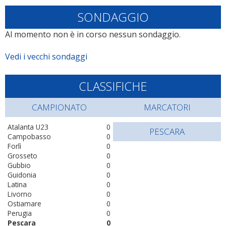
SONDAGGIO
Al momento non è in corso nessun sondaggio.
Vedi i vecchi sondaggi
CLASSIFICHE
CAMPIONATO
MARCATORI
Atalanta U23
0
PESCARA
Campobasso
0
Forlì
0
Grosseto
0
Gubbio
0
Guidonia
0
Latina
0
Livorno
0
Ostiamare
0
Perugia
0
Pescara
0