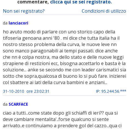
commentare,
clicca qui se sei registrato.
Non sei registrato?
Condizioni di utilizzo
da
lanciacori
ho avuto modo di parlare con uno storico capo della
tifoseria genoana anni '80 . mi dice che tutta italia ha il
nostro stesso problema della curva, le nuove leve nn
sono manco paragonabili ai tempi passati. dice anche
che nn è colpa nostra, ma dello stato e delle nuove leggi
strapiene di restizioni ecc, bisogna accettarlo e basta è la
soluzione... anke se secondo me con leader carismatici sia
sotto che sopra,qualcosa di buono lo si può fare. inizierei
col sbattere ai lati della curva bambini e anziani...
31-10-2010 ore 23:02:31
IP: 95.244.56.***
da
SCARFACE
ciao a tutti...come state dopo gli schiaffi di ieri?? qua si
deve cambiare mentalita'..forse qualcuno si sente
arrivato..e continuiamo a prendere gol del cazzo...qua ci