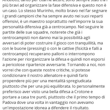
più bravi ad organizzare la fase difensiva e questo non è
un caso. Lo stesso Murinho, molto bravo nel far segnare
i grandi campioni che ha sempre avuto nei suoi reparti
offensivi, è un maestro soprattutto nell'imporre la sua
personalità difensiva già a centrocampo. Nel seguire le
partite delle sue squadre, noterete che già i
centrocampisti non danno mai la possibilità agli
avversari di poter costruire il gioco con tranquillità, ma
con le buone (pressing) o con le cattive (fisicità e falli a
centrocampo) recuperano palloni o interrompono
l'azione per riorganizzare la difesa e quindi non esporsi
a pericolose ripartenze avversarie. Tornando a noi, non
vorrei che con queste nostre critiche, si potesse
condizionare il nostro allenatore e quindi farlo
propendere più per una mentalità spregiudicata
piuttosto che per una più equilibrata. Io personalmente
preferisco aver visto una bella difesa a Crotone e
portare a casa tre punti, piuttosto che il primo tempo di
Padova dove una volta in vantaggio non avevamo
un'impostazione idonea a difendere il risultato.