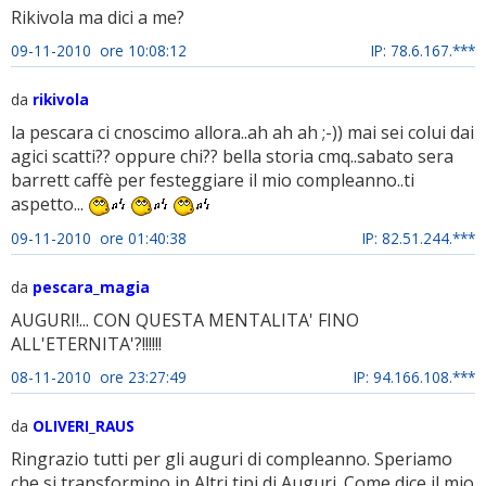
Rikivola ma dici a me?
09-11-2010 ore 10:08:12
IP: 78.6.167.***
da
rikivola
la pescara ci cnoscimo allora..ah ah ah ;-)) mai sei colui dai
agici scatti?? oppure chi?? bella storia cmq..sabato sera
barrett caffè per festeggiare il mio compleanno..ti
aspetto...
09-11-2010 ore 01:40:38
IP: 82.51.244.***
da
pescara_magia
AUGURI!... CON QUESTA MENTALITA' FINO
ALL'ETERNITA'?!!!!!!
08-11-2010 ore 23:27:49
IP: 94.166.108.***
da
OLIVERI_RAUS
Ringrazio tutti per gli auguri di compleanno. Speriamo
che si transformino in Altri tipi di Auguri. Come dice il mio