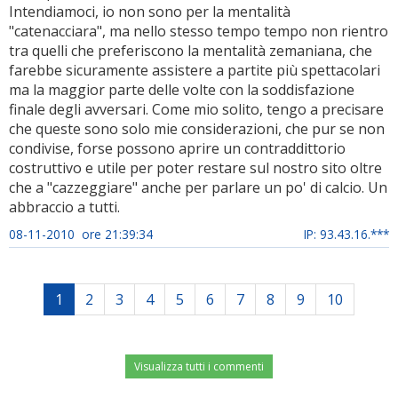
Intendiamoci, io non sono per la mentalità
"catenacciara", ma nello stesso tempo tempo non rientro
tra quelli che preferiscono la mentalità zemaniana, che
farebbe sicuramente assistere a partite più spettacolari
ma la maggior parte delle volte con la soddisfazione
finale degli avversari. Come mio solito, tengo a precisare
che queste sono solo mie considerazioni, che pur se non
condivise, forse possono aprire un contraddittorio
costruttivo e utile per poter restare sul nostro sito oltre
che a "cazzeggiare" anche per parlare un po' di calcio. Un
abbraccio a tutti.
08-11-2010 ore 21:39:34
IP: 93.43.16.***
1
2
3
4
5
6
7
8
9
10
Visualizza tutti i commenti