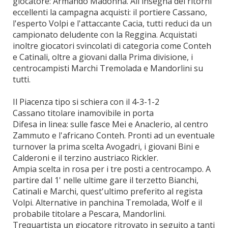
giocatore: Armando Madonna. All'insegna dei ritorni
eccellenti la campagna acquisti: il portiere Cassano,
l'esperto Volpi e l'attaccante Cacia, tutti reduci da un
campionato deludente con la Reggina. Acquistati
inoltre giocatori svincolati di categoria come Conteh
e Catinali, oltre a giovani dalla Prima divisione, i
centrocampisti Marchi Tremolada e Mandorlini su
tutti.
Il Piacenza tipo si schiera con il 4-3-1-2
Cassano titolare inamovibile in porta
Difesa in linea: sulle fasce Mei e Anaclerio, al centro
Zammuto e l'africano Conteh. Pronti ad un eventuale
turnover la prima scelta Avogadri, i giovani Bini e
Calderoni e il terzino austriaco Rickler.
Ampia scelta in rosa per i tre posti a centrocampo. A
partire dal 1' nelle ultime gare il terzetto Bianchi,
Catinali e Marchi, quest'ultimo preferito al regista
Volpi. Alternative in panchina Tremolada, Wolf e il
probabile titolare a Pescara, Mandorlini.
Trequartista un giocatore ritrovato in seguito a tanti