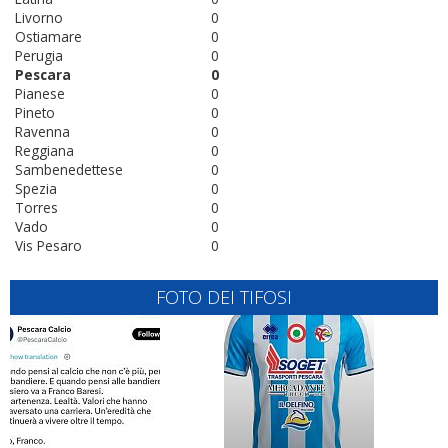
Livorno
0
Ostiamare
0
Perugia
0
Pescara
0
Pianese
0
Pineto
0
Ravenna
0
Reggiana
0
Sambenedettese
0
Spezia
0
Torres
0
Vado
0
Vis Pesaro
0
FOTO DEI TIFOSI