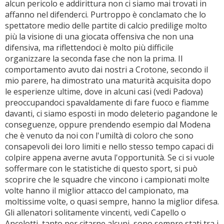
alcun pericolo e addirittura non ci siamo mai trovati in
affanno nel difenderci. Purtroppo è conclamato che lo
spettatore medio delle partite di calcio predilige molto
più la visione di una giocata offensiva che non una
difensiva, ma riflettendoci è molto più difficile
organizzare la seconda fase che non la prima. Il
comportamento avuto dai nostri a Crotone, secondo il
mio parere, ha dimostrato una maturità acquisita dopo
le esperienze ultime, dove in alcuni casi (vedi Padova)
preoccupandoci spavaldamente di fare fuoco e fiamme
davanti, ci siamo esposti in modo deleterio pagandone le
conseguenze, oppure prendendo esempio dal Modena
che è venuto da noi con l'umiltà di coloro che sono
consapevoli dei loro limiti e nello stesso tempo capaci di
colpire appena averne avuta l'opportunità. Se ci si vuole
soffermare con le statistiche di questo sport, si può
scoprire che le squadre che vincono i campionati molte
volte hanno il miglior attacco del campionato, ma
moltissime volte, o quasi sempre, hanno la miglior difesa.
Gli allenatori solitamente vincenti, vedi Capello o
Ancelotti, tanto per citarne alcuni, sono sempre stati tra i