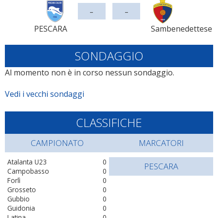
-
-
PESCARA
Sambenedettese
SONDAGGIO
Al momento non è in corso nessun sondaggio.
Vedi i vecchi sondaggi
CLASSIFICHE
CAMPIONATO
MARCATORI
Atalanta U23
0
PESCARA
Campobasso
0
Forlì
0
Grosseto
0
Gubbio
0
Guidonia
0
Latina
0