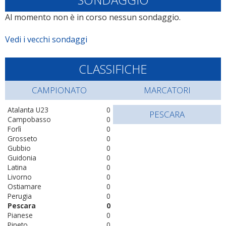
Al momento non è in corso nessun sondaggio.
Vedi i vecchi sondaggi
CLASSIFICHE
CAMPIONATO
MARCATORI
Atalanta U23
0
PESCARA
Campobasso
0
Forlì
0
Grosseto
0
Gubbio
0
Guidonia
0
Latina
0
Livorno
0
Ostiamare
0
Perugia
0
Pescara
0
Pianese
0
Pineto
0