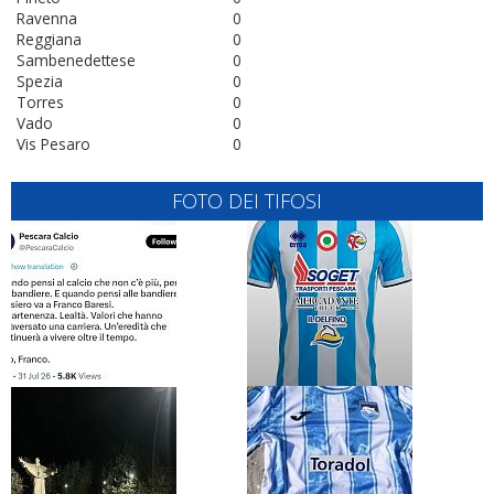
Ravenna
0
Reggiana
0
Sambenedettese
0
Spezia
0
Torres
0
Vado
0
Vis Pesaro
0
FOTO DEI TIFOSI