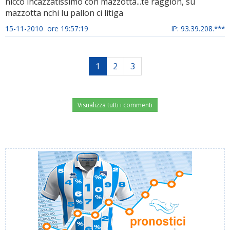
nicco incazzatissimo con mazzotta...te raggion, su
mazzotta nchi lu pallon ci litiga
15-11-2010 ore 19:57:19
IP: 93.39.208.***
1
2
3
Visualizza tutti i commenti