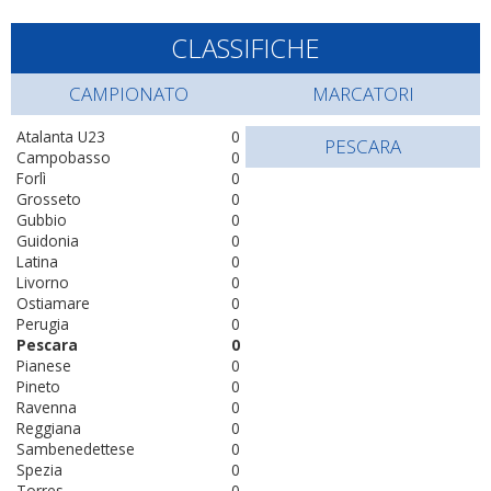
CLASSIFICHE
CAMPIONATO
MARCATORI
Atalanta U23
0
PESCARA
Campobasso
0
Forlì
0
Grosseto
0
Gubbio
0
Guidonia
0
Latina
0
Livorno
0
Ostiamare
0
Perugia
0
Pescara
0
Pianese
0
Pineto
0
Ravenna
0
Reggiana
0
Sambenedettese
0
Spezia
0
Torres
0