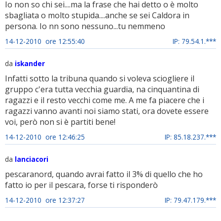
Io non so chi sei....ma la frase che hai detto o è molto
sbagliata o molto stupida....anche se sei Caldora in
persona. Io nn sono nessuno...tu nemmeno
14-12-2010 ore 12:55:40
IP: 79.54.1.***
da
iskander
Infatti sotto la tribuna quando si voleva sciogliere il
gruppo c'era tutta vecchia guardia, na cinquantina di
ragazzi e il resto vecchi come me. A me fa piacere che i
ragazzi vanno avanti noi siamo stati, ora dovete essere
voi, però non si è partiti bene!
14-12-2010 ore 12:46:25
IP: 85.18.237.***
da
lanciacori
pescaranord, quando avrai fatto il 3% di quello che ho
fatto io per il pescara, forse ti risponderò
14-12-2010 ore 12:37:27
IP: 79.47.179.***