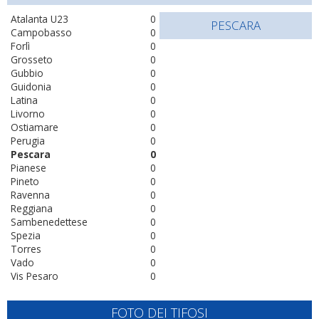
Atalanta U23
0
PESCARA
Campobasso
0
Forlì
0
Grosseto
0
Gubbio
0
Guidonia
0
Latina
0
Livorno
0
Ostiamare
0
Perugia
0
Pescara
0
Pianese
0
Pineto
0
Ravenna
0
Reggiana
0
Sambenedettese
0
Spezia
0
Torres
0
Vado
0
Vis Pesaro
0
FOTO DEI TIFOSI