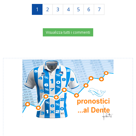
1
2
3
4
5
6
7
Visualizza tutti i commenti