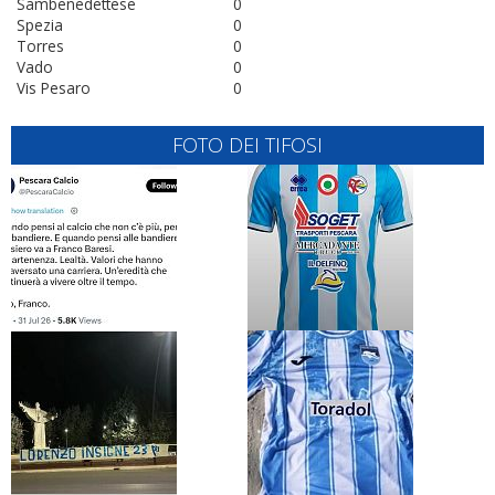
Sambenedettese
0
Spezia
0
Torres
0
Vado
0
Vis Pesaro
0
FOTO DEI TIFOSI