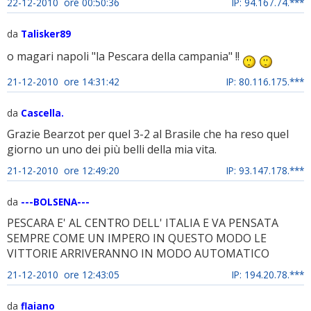
22-12-2010 ore 00:50:36
IP: 94.167.74.***
da
Talisker89
o magari napoli "la Pescara della campania" !!
21-12-2010 ore 14:31:42
IP: 80.116.175.***
da
Cascella.
Grazie Bearzot per quel 3-2 al Brasile che ha reso quel
giorno un uno dei più belli della mia vita.
21-12-2010 ore 12:49:20
IP: 93.147.178.***
da
---BOLSENA---
PESCARA E' AL CENTRO DELL' ITALIA E VA PENSATA
SEMPRE COME UN IMPERO IN QUESTO MODO LE
VITTORIE ARRIVERANNO IN MODO AUTOMATICO
21-12-2010 ore 12:43:05
IP: 194.20.78.***
da
flaiano