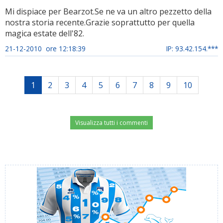
Mi dispiace per Bearzot.Se ne va un altro pezzetto della
nostra storia recente.Grazie soprattutto per quella
magica estate dell'82.
21-12-2010 ore 12:18:39
IP: 93.42.154.***
1
2
3
4
5
6
7
8
9
10
Visualizza tutti i commenti