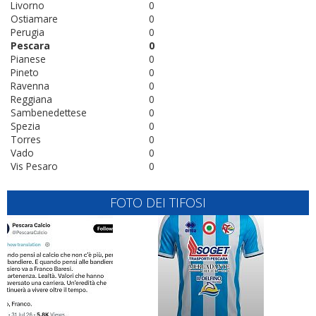
Livorno
0
Ostiamare
0
Perugia
0
Pescara
0
Pianese
0
Pineto
0
Ravenna
0
Reggiana
0
Sambenedettese
0
Spezia
0
Torres
0
Vado
0
Vis Pesaro
0
FOTO DEI TIFOSI