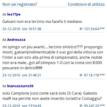
Non sei registrato?
Condizioni di utilizzo
da
leo77pe
Galvani non era terzino ma facefa il mediano
25-12-2010 ore 16:51:38
IP: 151.54.64.***
da
Andreuzza
mi spingo un piu avanti......terzino sinistro???? propongo:
mosti, galvani(indimenticabile il suo gol della vittoria con
l'inter a san siro alla prima di campionato), anche nobile
non era male....gol all'olimpico 1-0 con la roma con 8.000
pescaresi in delirio!!!!!!!!!
23-12-2010 ore 21:48:21
IP: 87.18.178.***
da
biancazzurro30
solo Camplone (così come sarà solo Di Cara). Galeoto
mai!!! ma perchè non avete inserito Ioriatti e Costaggiu?
23-12-2010 ore 13:54:43
IP: 95.247.23.***