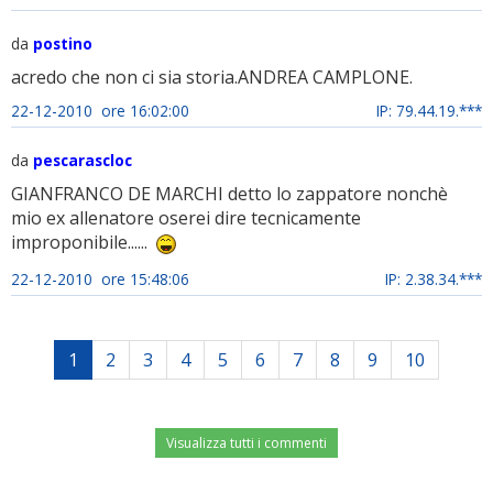
da
postino
acredo che non ci sia storia.ANDREA CAMPLONE.
22-12-2010 ore 16:02:00
IP: 79.44.19.***
da
pescarascloc
GIANFRANCO DE MARCHI detto lo zappatore nonchè
mio ex allenatore oserei dire tecnicamente
improponibile......
22-12-2010 ore 15:48:06
IP: 2.38.34.***
1
2
3
4
5
6
7
8
9
10
Visualizza tutti i commenti