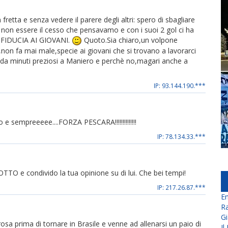
retta e senza vedere il parere degli altri: spero di sbagliare
non essere il cesso che pensavamo e con i suoi 2 gol ci ha
RE FIDUCIA AI GIOVANI.
Quoto.Sia chiaro,un volpone
non fa mai male,specie ai giovani che si trovano a lavorarci
luda minuti preziosi a Maniero e perchè no,magari anche a
IP: 93.144.190.***
e sempreeeee....FORZA PESCARA!!!!!!!!!!!!!!
IP: 78.134.33.***
O e condivido la tua opinione su di lui. Che bei tempi!
IP: 217.26.87.***
En
Ra
Gi
osa prima di tornare in Brasile e venne ad allenarsi un paio di
Il