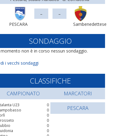
-
-
PESCARA
Sambenedettese
SONDAGGIO
l momento non è in corso nessun sondaggio.
di i vecchi sondaggi
CLASSIFICHE
CAMPIONATO
MARCATORI
talanta U23
0
PESCARA
ampobasso
0
orlì
0
rosseto
0
ubbio
0
uidonia
0
atina
0