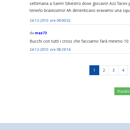
settimana a Sanm Silvestro dove giocavo! Azz facev p
tenerlo bravissimo! Ah dimenticavo eravamo una squa
24-12-2010 ore 09:00:32
da
max73
Bucchi con tutti i cross che facciamo farà minimo 10 
24-12-2010 ore 08:29:16
1
2
3
4
Visualiz