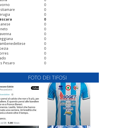
ivorno
0
stiamare
0
erugia
0
escara
0
ianese
0
ineto
0
avenna
0
eggiana
0
ambenedettese
0
pezia
0
orres
0
ado
0
is Pesaro
0
FOTO DEI TIFOSI