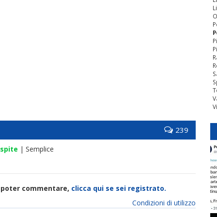
L
O
P
P
P
P
R
R
S
S
T
V
V
239
spite
| Semplice
di poter commentare,
clicca qui se sei registrato.
Condizioni di utilizzo