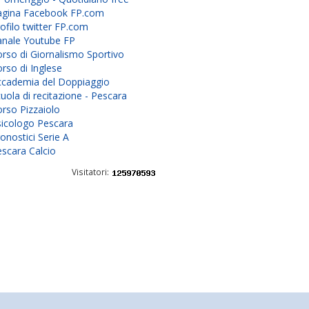
agina Facebook FP.com
ofilo twitter FP.com
anale Youtube FP
rso di Giornalismo Sportivo
rso di Inglese
ccademia del Doppiaggio
uola di recitazione - Pescara
rso Pizzaiolo
sicologo Pescara
onostici Serie A
scara Calcio
Visitatori: