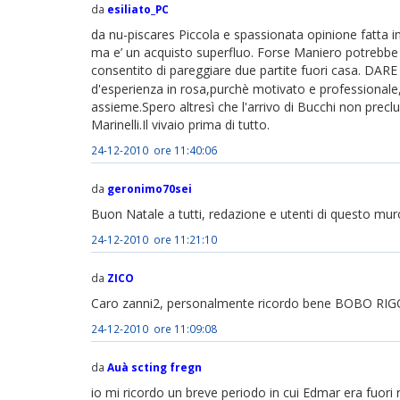
da
esiliato_PC
da nu-piscares Piccola e spassionata opinione fatta in f
ma e’ un acquisto superfluo. Forse Maniero potrebbe 
consentito di pareggiare due partite fuori casa. DA
d'esperienza in rosa,purchè motivato e professionale,
assieme.Spero altresì che l'arrivo di Bucchi non prec
Marinelli.Il vivaio prima di tutto.
24-12-2010 ore 11:40:06
da
geronimo70sei
Buon Natale a tutti, redazione e utenti di questo muro 
24-12-2010 ore 11:21:10
da
ZICO
Caro zanni2, personalmente ricordo bene BOBO RIGOTT
24-12-2010 ore 11:09:08
da
Auà scting fregn
io mi ricordo un breve periodo in cui Edmar era fuori r