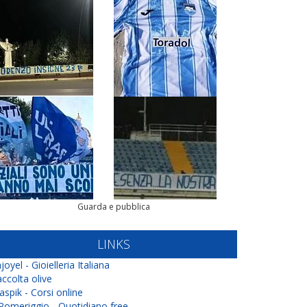
Guarda e pubblica
LINKS
joyel - Gioielleria Italiana
ccolta olive
aspik - Corsi online
 Pomeriggio - Quotidiano free