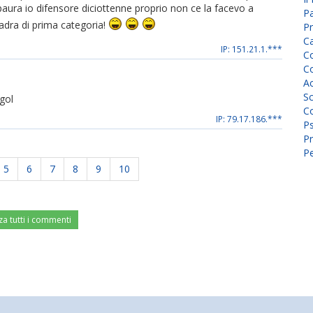
aura io difensore diciottenne proprio non ce la facevo a
P
dra di prima categoria!
Pr
C
IP: 151.21.1.***
Co
Co
A
Sc
gol
Co
IP: 79.17.186.***
P
Pr
Pe
5
6
7
8
9
10
za tutti i commenti