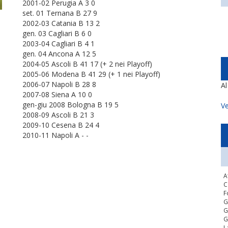
2001-02 Perugia A 3 0
set. 01 Ternana B 27 9
2002-03 Catania B 13 2
gen. 03 Cagliari B 6 0
2003-04 Cagliari B 4 1
gen. 04 Ancona A 12 5
2004-05 Ascoli B 41 17 (+ 2 nei Playoff)
2005-06 Modena B 41 29 (+ 1 nei Playoff)
2006-07 Napoli B 28 8
A
2007-08 Siena A 10 0
gen-giu 2008 Bologna B 19 5
Ve
2008-09 Ascoli B 21 3
2009-10 Cesena B 24 4
2010-11 Napoli A - -
A
C
F
G
G
G
L