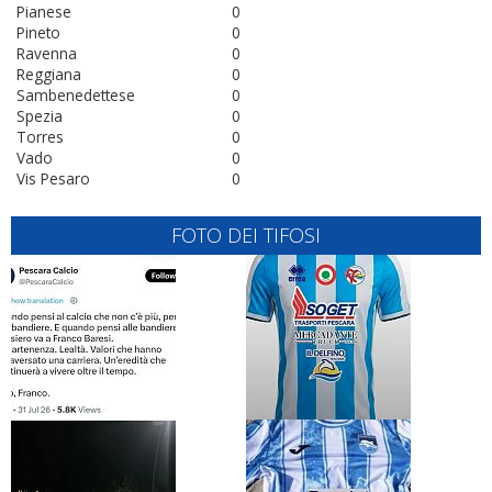
Pianese
0
Pineto
0
Ravenna
0
Reggiana
0
Sambenedettese
0
Spezia
0
Torres
0
Vado
0
Vis Pesaro
0
FOTO DEI TIFOSI