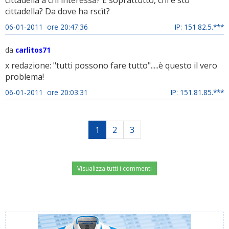
cittadella a chi interessa? E soprattutto, chi è sto
cittadella? Da dove ha rscìt?
06-01-2011 ore 20:47:36
IP: 151.82.5.***
da
carlitos71
x redazione: "tutti possono fare tutto".....è questo il vero
problema!
06-01-2011 ore 20:03:31
IP: 151.81.85.***
1
2
3
Visualizza tutti i commenti