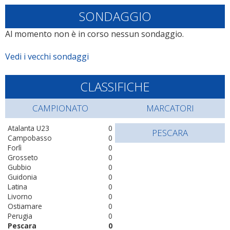
SONDAGGIO
Al momento non è in corso nessun sondaggio.
Vedi i vecchi sondaggi
CLASSIFICHE
CAMPIONATO
MARCATORI
Atalanta U23
0
PESCARA
Campobasso
0
Forlì
0
Grosseto
0
Gubbio
0
Guidonia
0
Latina
0
Livorno
0
Ostiamare
0
Perugia
0
Pescara
0