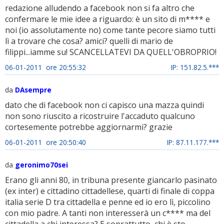
redazione alludendo a facebook non si fa altro che
confermare le mie idee a riguardo: è un sito di m**** e
noi (io assolutamente no) come tante pecore siamo tutti
lì a trovare che cosa? amici? quelli di mario de
filippi...iamme su! SCANCELLATEVI DA QUELL'OBROPRIO!
06-01-2011 ore 20:55:32
IP: 151.82.5.***
da
DAsempre
dato che di facebook non ci capisco una mazza quindi
non sono riuscito a ricostruire l'accaduto qualcuno
cortesemente potrebbe aggiornarmi? grazie
06-01-2011 ore 20:50:40
IP: 87.11.177.***
da
geronimo70sei
Erano gli anni 80, in tribuna presente giancarlo pasinato
(ex inter) e cittadino cittadellese, quarti di finale di coppa
italia serie D tra cittadella e penne ed io ero lì, piccolino
con mio padre. A tanti non interesserà un c**** ma del