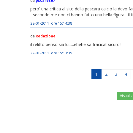
da
pscares67
pero' una critica al sito della pescara calcio la dev
...secondo me non ci hanno fatto una bella figura....i
22-01-2011 ore 15:14:38
da
Redazione
il relitto penso sia lui.....ehehe sa fracicat sicuro!!
22-01-2011 ore 15:13:35
1
2
3
4
Visualiz