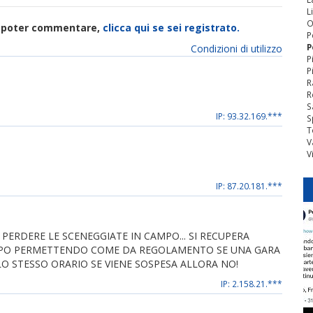
L
O
di poter commentare,
clicca qui se sei registrato.
P
P
Condizioni di utilizzo
P
P
R
R
S
IP: 93.32.169.***
S
T
V
V
IP: 87.20.181.***
TE PERDERE LE SCENEGGIATE IN CAMPO... SI RECUPERA
TEMPO PERMETTENDO COME DA REGOLAMENTO SE UNA GARA
LO STESSO ORARIO SE VIENE SOSPESA ALLORA NO!
IP: 2.158.21.***