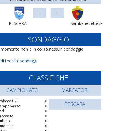
-
-
PESCARA
Sambenedettese
SONDAGGIO
l momento non è in corso nessun sondaggio.
di i vecchi sondaggi
CLASSIFICHE
CAMPIONATO
MARCATORI
talanta U23
0
PESCARA
ampobasso
0
orlì
0
rosseto
0
ubbio
0
uidonia
0
atina
0