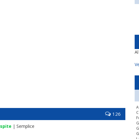
A
Ve
A
C
126
F
G
spite
| Semplice
G
G
L