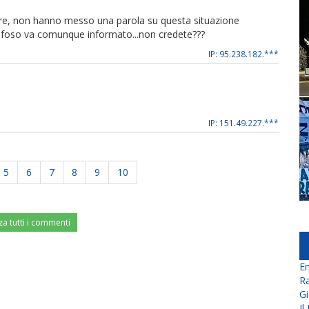
o fare, non hanno messo una parola su questa situazione
l tifoso va comunque informato...non credete???
IP: 95.238.182.***
IP: 151.49.227.***
5
6
7
8
9
10
za tutti i commenti
En
Ra
Gi
Il