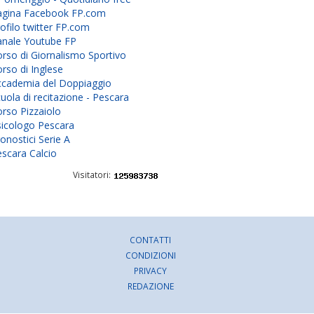
agina Facebook FP.com
ofilo twitter FP.com
anale Youtube FP
rso di Giornalismo Sportivo
rso di Inglese
ccademia del Doppiaggio
uola di recitazione - Pescara
rso Pizzaiolo
sicologo Pescara
onostici Serie A
scara Calcio
Visitatori:
CONTATTI
CONDIZIONI
PRIVACY
REDAZIONE