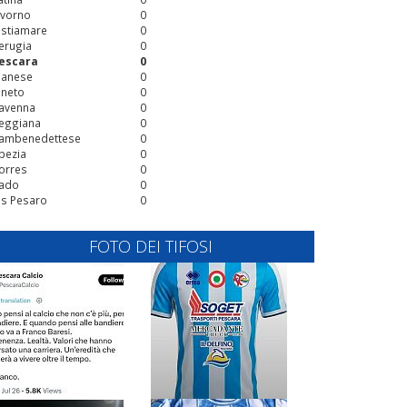
ivorno
0
stiamare
0
erugia
0
escara
0
ianese
0
ineto
0
avenna
0
eggiana
0
ambenedettese
0
pezia
0
orres
0
ado
0
is Pesaro
0
FOTO DEI TIFOSI