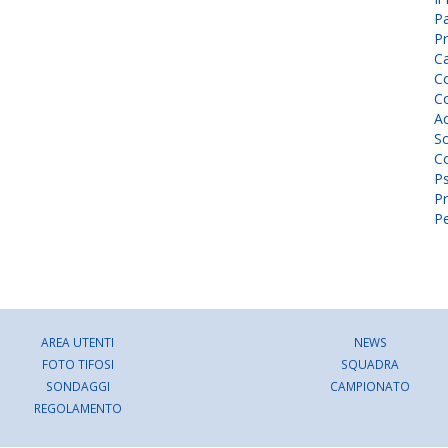
P
Pr
C
Co
Co
A
Sc
Co
P
Pr
Pe
AREA UTENTI
NEWS
FOTO TIFOSI
SQUADRA
SONDAGGI
CAMPIONATO
REGOLAMENTO