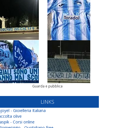
Guarda e pubblica
LINKS
joyel - Gioielleria Italiana
ccolta olive
aspik - Corsi online
 Pomeriggio - Quotidiano free