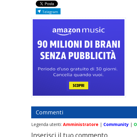
Telegram
Commenti
Legenda utenti:
Amministratore
|
Community
|
O
Inserisci il tuo commento