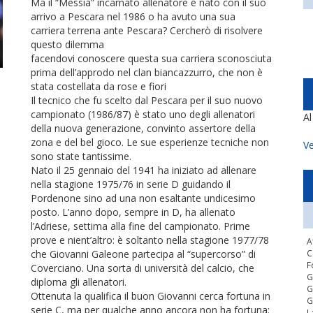
Ma il “Messia” incarnato allenatore è nato con il suo
arrivo a Pescara nel 1986 o ha avuto una sua
carriera terrena ante Pescara? Cercherò di risolvere
questo dilemma
facendovi conoscere questa sua carriera sconosciuta
prima dell’approdo nel clan biancazzurro, che non è
stata costellata da rose e fiori
Il tecnico che fu scelto dal Pescara per il suo nuovo
campionato (1986/87) è stato uno degli allenatori
A
della nuova generazione, convinto assertore della
zona e del bel gioco. Le sue esperienze tecniche non
Ve
sono state tantissime.
Nato il 25 gennaio del 1941 ha iniziato ad allenare
nella stagione 1975/76 in serie D guidando il
Pordenone sino ad una non esaltante undicesimo
posto. L’anno dopo, sempre in D, ha allenato
l’Adriese, settima alla fine del campionato. Prime
prove e nient’altro: è soltanto nella stagione 1977/78
A
che Giovanni Galeone partecipa al “supercorso” di
C
F
Coverciano. Una sorta di università del calcio, che
G
diploma gli allenatori.
G
Ottenuta la qualifica il buon Giovanni cerca fortuna in
G
serie C, ma per qualche anno ancora non ha fortuna:
L