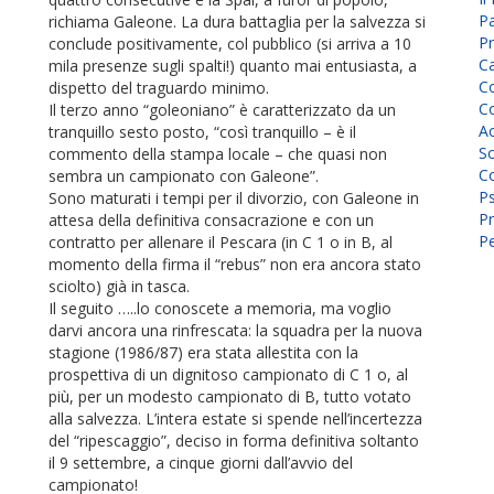
P
richiama Galeone. La dura battaglia per la salvezza si
Pr
conclude positivamente, col pubblico (si arriva a 10
C
mila presenze sugli spalti!) quanto mai entusiasta, a
Co
dispetto del traguardo minimo.
Co
Il terzo anno “goleoniano” è caratterizzato da un
A
tranquillo sesto posto, “così tranquillo – è il
Sc
commento della stampa locale – che quasi non
Co
sembra un campionato con Galeone”.
P
Sono maturati i tempi per il divorzio, con Galeone in
Pr
attesa della definitiva consacrazione e con un
Pe
contratto per allenare il Pescara (in C 1 o in B, al
momento della firma il “rebus” non era ancora stato
sciolto) già in tasca.
Il seguito …..lo conoscete a memoria, ma voglio
darvi ancora una rinfrescata: la squadra per la nuova
stagione (1986/87) era stata allestita con la
prospettiva di un dignitoso campionato di C 1 o, al
più, per un modesto campionato di B, tutto votato
alla salvezza. L’intera estate si spende nell’incertezza
del “ripescaggio”, deciso in forma definitiva soltanto
il 9 settembre, a cinque giorni dall’avvio del
campionato!