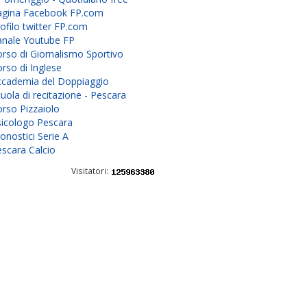
agina Facebook FP.com
ofilo twitter FP.com
anale Youtube FP
rso di Giornalismo Sportivo
rso di Inglese
ccademia del Doppiaggio
uola di recitazione - Pescara
rso Pizzaiolo
sicologo Pescara
onostici Serie A
scara Calcio
Visitatori: