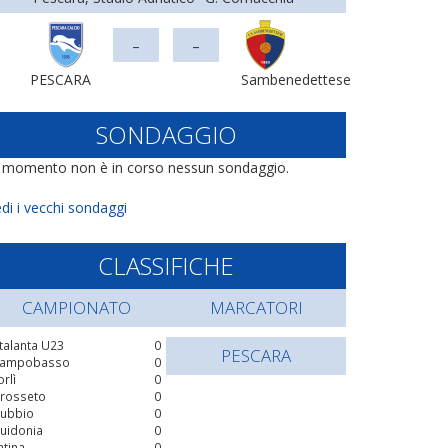
-
-
PESCARA
Sambenedettese
SONDAGGIO
l momento non è in corso nessun sondaggio.
di i vecchi sondaggi
CLASSIFICHE
CAMPIONATO
MARCATORI
talanta U23
0
PESCARA
ampobasso
0
orlì
0
rosseto
0
ubbio
0
uidonia
0
atina
0