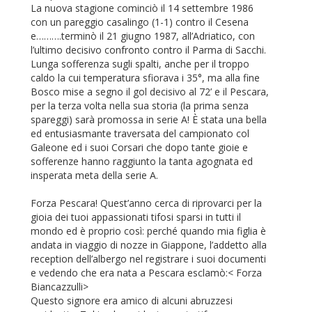
La nuova stagione cominciò il 14 settembre 1986
con un pareggio casalingo (1-1) contro il Cesena
e……….terminò il 21 giugno 1987, all’Adriatico, con
l’ultimo decisivo confronto contro il Parma di Sacchi.
Lunga sofferenza sugli spalti, anche per il troppo
caldo la cui temperatura sfiorava i 35°, ma alla fine
Bosco mise a segno il gol decisivo al 72’ e il Pescara,
per la terza volta nella sua storia (la prima senza
spareggi) sarà promossa in serie A! È stata una bella
ed entusiasmante traversata del campionato col
Galeone ed i suoi Corsari che dopo tante gioie e
sofferenze hanno raggiunto la tanta agognata ed
insperata meta della serie A.
Forza Pescara! Quest’anno cerca di riprovarci per la
gioia dei tuoi appassionati tifosi sparsi in tutti il
mondo ed è proprio così: perché quando mia figlia è
andata in viaggio di nozze in Giappone, l’addetto alla
reception dell’albergo nel registrare i suoi documenti
e vedendo che era nata a Pescara esclamò:< Forza
Biancazzulli>
Questo signore era amico di alcuni abruzzesi