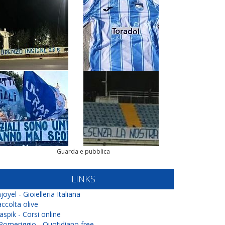
Guarda e pubblica
LINKS
joyel - Gioielleria Italiana
ccolta olive
aspik - Corsi online
 Pomeriggio - Quotidiano free