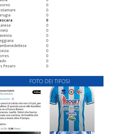
ivorno
0
stiamare
0
erugia
0
escara
0
ianese
0
ineto
0
avenna
0
eggiana
0
ambenedettese
0
pezia
0
orres
0
ado
0
is Pesaro
0
FOTO DEI TIFOSI