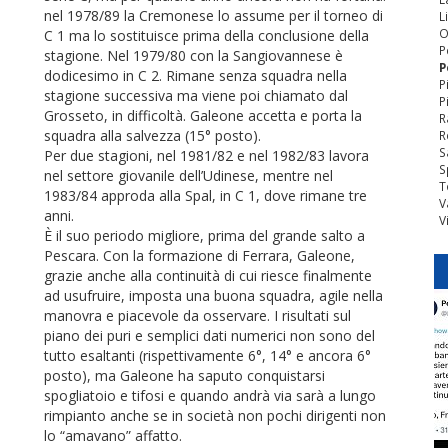
nel 1978/89 la Cremonese lo assume per il torneo di
L
O
C 1 ma lo sostituisce prima della conclusione della
P
stagione. Nel 1979/80 con la Sangiovannese è
P
dodicesimo in C 2. Rimane senza squadra nella
P
stagione successiva ma viene poi chiamato dal
P
Grosseto, in difficoltà. Galeone accetta e porta la
R
squadra alla salvezza (15° posto).
R
S
Per due stagioni, nel 1981/82 e nel 1982/83 lavora
S
nel settore giovanile dell’Udinese, mentre nel
T
1983/84 approda alla Spal, in C 1, dove rimane tre
V
anni.
V
È il suo periodo migliore, prima del grande salto a
Pescara. Con la formazione di Ferrara, Galeone,
grazie anche alla continuità di cui riesce finalmente
ad usufruire, imposta una buona squadra, agile nella
manovra e piacevole da osservare. I risultati sul
piano dei puri e semplici dati numerici non sono del
tutto esaltanti (rispettivamente 6°, 14° e ancora 6°
posto), ma Galeone ha saputo conquistarsi
spogliatoio e tifosi e quando andrà via sarà a lungo
rimpianto anche se in società non pochi dirigenti non
lo “amavano” affatto.