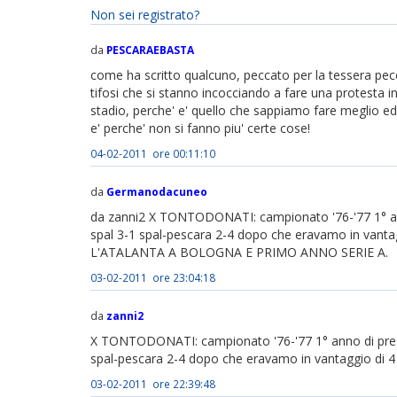
Non sei registrato?
da
PESCARAEBASTA
come ha scritto qualcuno, peccato per la tessera pecc
tifosi che si stanno incocciando a fare una protesta in
stadio, perche' e' quello che sappiamo fare meglio ed e
e' perche' non si fanno piu' certe cose!
04-02-2011 ore 00:11:10
da
Germanodacuneo
da zanni2 X TONTODONATI: campionato '76-'77 1° ann
spal 3-1 spal-pescara 2-4 dopo che eravamo in va
L'ATALANTA A BOLOGNA E PRIMO ANNO SERIE A.
03-02-2011 ore 23:04:18
da
zanni2
X TONTODONATI: campionato '76-'77 1° anno di presi
spal-pescara 2-4 dopo che eravamo in vantaggio di 4 
03-02-2011 ore 22:39:48