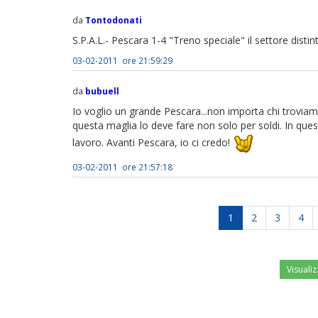
da
Tontodonati
S.P.A.L.- Pescara 1-4 "Treno speciale" il settore dist
03-02-2011 ore 21:59:29
da
bubuell
Io voglio un grande Pescara...non importa chi troviamo
questa maglia lo deve fare non solo per soldi. In que
lavoro. Avanti Pescara, io ci credo!
03-02-2011 ore 21:57:18
1
2
3
4
Visualiz