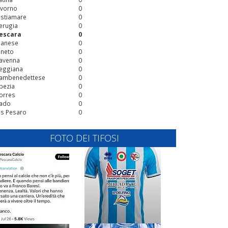
ivorno
0
stiamare
0
erugia
0
escara
0
ianese
0
ineto
0
avenna
0
eggiana
0
ambenedettese
0
pezia
0
orres
0
ado
0
is Pesaro
0
FOTO DEI TIFOSI