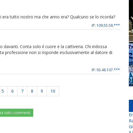
inti era tutto nostro ma che anno era? Qualcuno se lo ricorda?
IP: 109.55.58.***
 davanti. Conta solo il cuore e la cattiveria. Chi indossa
sta professione non si risponde esclusivamente al datore di
IP: 93.48.107.***
5
6
7
8
9
10
za tutti i commenti
En
Ra
Gi
Il