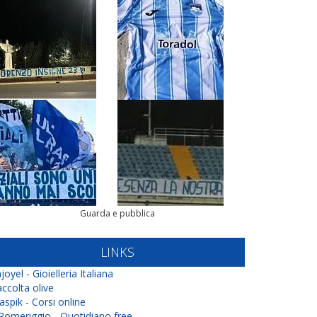
Guarda e pubblica
LINKS
joyel - Gioielleria Italiana
ccolta olive
aspik - Corsi online
 Pomeriggio - Quotidiano free