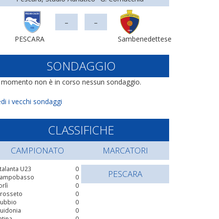
-
-
PESCARA
Sambenedettese
SONDAGGIO
l momento non è in corso nessun sondaggio.
di i vecchi sondaggi
CLASSIFICHE
CAMPIONATO
MARCATORI
talanta U23
0
PESCARA
ampobasso
0
orlì
0
rosseto
0
ubbio
0
uidonia
0
atina
0