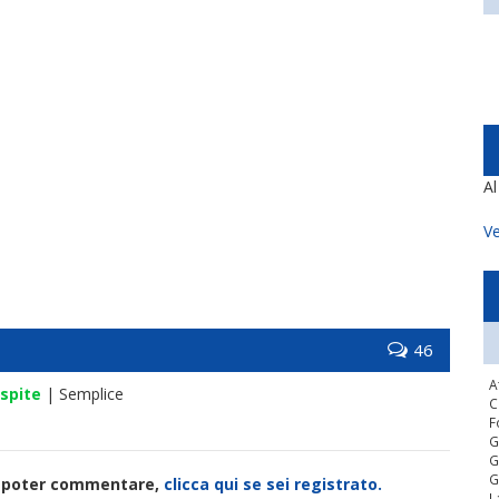
A
Ve
46
A
spite
| Semplice
C
F
G
G
G
di poter commentare,
clicca qui se sei registrato.
L