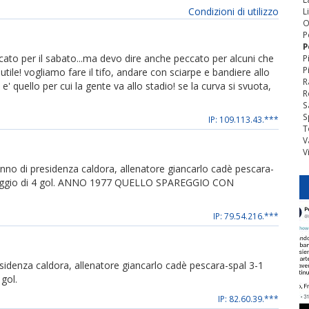
Condizioni di utilizzo
L
O
P
P
ato per il sabato...ma devo dire anche peccato per alcuni che
P
P
utile! vogliamo fare il tifo, andare con sciarpe e bandiere allo
R
' quello per cui la gente va allo stadio! se la curva si svuota,
R
S
S
IP: 109.113.43.***
T
V
V
o di presidenza caldora, allenatore giancarlo cadè pescara-
ntaggio di 4 gol. ANNO 1977 QUELLO SPAREGGIO CON
IP: 79.54.216.***
denza caldora, allenatore giancarlo cadè pescara-spal 3-1
gol.
IP: 82.60.39.***