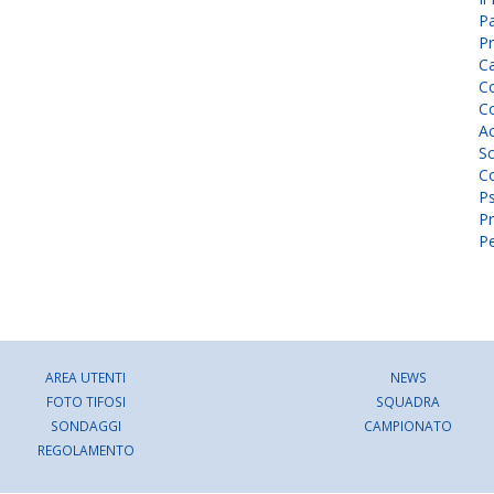
P
Pr
C
Co
Co
A
Sc
Co
P
Pr
Pe
AREA UTENTI
NEWS
FOTO TIFOSI
SQUADRA
SONDAGGI
CAMPIONATO
REGOLAMENTO