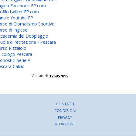
agina Facebook FP.com
ofilo twitter FP.com
anale Youtube FP
rso di Giornalismo Sportivo
rso di Inglese
ccademia del Doppiaggio
uola di recitazione - Pescara
rso Pizzaiolo
sicologo Pescara
onostici Serie A
scara Calcio
Visitatori:
CONTATTI
CONDIZIONI
PRIVACY
REDAZIONE