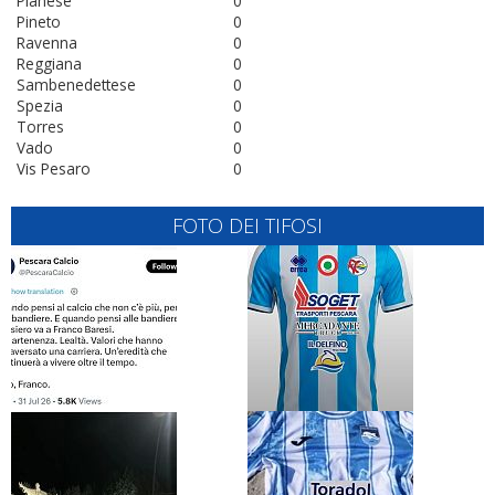
Pianese
0
Pineto
0
Ravenna
0
Reggiana
0
Sambenedettese
0
Spezia
0
Torres
0
Vado
0
Vis Pesaro
0
FOTO DEI TIFOSI