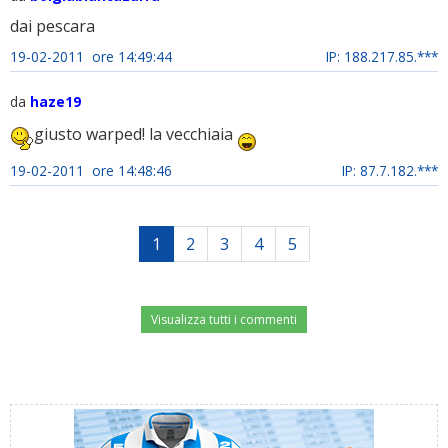
dai pescara
19-02-2011 ore 14:49:44
IP: 188.217.85.***
da
haze19
giusto warped! la vecchiaia
19-02-2011 ore 14:48:46
IP: 87.7.182.***
1
2
3
4
5
Visualizza tutti i commenti