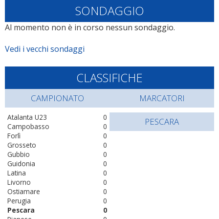
SONDAGGIO
Al momento non è in corso nessun sondaggio.
Vedi i vecchi sondaggi
CLASSIFICHE
CAMPIONATO
MARCATORI
Atalanta U23
0
PESCARA
Campobasso
0
Forlì
0
Grosseto
0
Gubbio
0
Guidonia
0
Latina
0
Livorno
0
Ostiamare
0
Perugia
0
Pescara
0