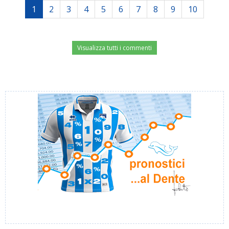
1
2
3
4
5
6
7
8
9
10
Visualizza tutti i commenti