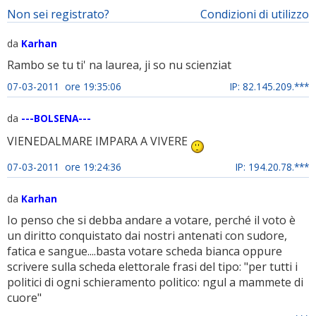
Non sei registrato?
Condizioni di utilizzo
da
Karhan
Rambo se tu ti' na laurea, ji so nu scienziat
07-03-2011 ore 19:35:06
IP: 82.145.209.***
da
---BOLSENA---
VIENEDALMARE IMPARA A VIVERE
07-03-2011 ore 19:24:36
IP: 194.20.78.***
da
Karhan
Io penso che si debba andare a votare, perché il voto è
un diritto conquistato dai nostri antenati con sudore,
fatica e sangue....basta votare scheda bianca oppure
scrivere sulla scheda elettorale frasi del tipo: "per tutti i
politici di ogni schieramento politico: ngul a mammete di
cuore"