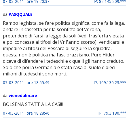
07-03-2011 ore 19:20:37
IP: 82.145.209.***
da
PASQQUALE
Rambo leghista, se fare politica significa, come fa la lega,
andare in cascetta per la sconfitta del Verona,
pretendere di farsi la legge da soli (vedi trasferta vietata
e poi concessa ai tifosi del Vr l'anno scorso), vendicarsi e
impedire ai tifosi del Pescara di seguire la squadra,
questa non è politica ma fasciorazzismo. Pure Hitler
diceva di difendere i tedeschi e c quelli gli hanno creduto.
Solo che poi la Germania è stata rasa al suolo e dieci
milioni di tedeschi sono morti.
07-03-2011 ore 18:55:49
IP: 109.130.23.***
da
vienedalmare
BOLSENA STATT A LA CAS!!!
07-03-2011 ore 18:28:46
IP: 79.3.180.***