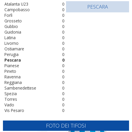
Atalanta U23
0
PESCARA
Campobasso
0
Forlì
0
Grosseto
0
Gubbio
0
Guidonia
0
Latina
0
Livorno
0
Ostiamare
0
Perugia
0
Pescara
0
Pianese
0
Pineto
0
Ravenna
0
Reggiana
0
Sambenedettese
0
Spezia
0
Torres
0
Vado
0
Vis Pesaro
0
FOTO DEI TIFOSI