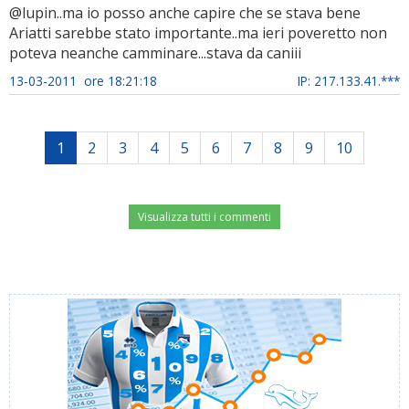
@lupin..ma io posso anche capire che se stava bene
Ariatti sarebbe stato importante..ma ieri poveretto non
poteva neanche camminare...stava da caniii
13-03-2011 ore 18:21:18
IP: 217.133.41.***
1
2
3
4
5
6
7
8
9
10
Visualizza tutti i commenti