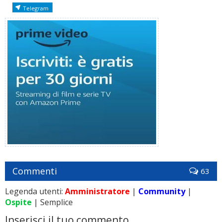
Telegram
Commenti
63
Legenda utenti:
Amministratore
|
Community
|
Ospite
| Semplice
Inserisci il tuo commento