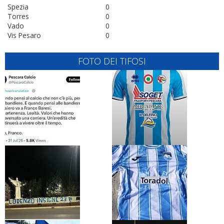
Spezia
0
Torres
0
Vado
0
Vis Pesaro
0
FOTO DEI TIFOSI