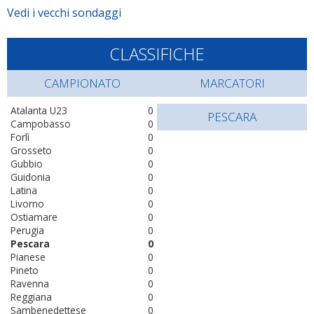
Vedi i vecchi sondaggi
CLASSIFICHE
CAMPIONATO
MARCATORI
Atalanta U23
0
PESCARA
Campobasso
0
Forlì
0
Grosseto
0
Gubbio
0
Guidonia
0
Latina
0
Livorno
0
Ostiamare
0
Perugia
0
Pescara
0
Pianese
0
Pineto
0
Ravenna
0
Reggiana
0
Sambenedettese
0