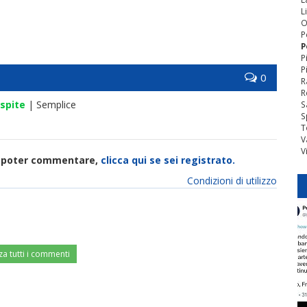
L
O
P
P
P
P
0
R
R
spite
| Semplice
S
S
T
V
V
di poter commentare,
clicca qui se sei registrato.
Condizioni di utilizzo
za tutti i commenti