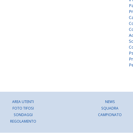
P
Pr
C
Co
Co
A
Sc
Co
P
Pr
Pe
AREA UTENTI
NEWS
FOTO TIFOSI
SQUADRA
SONDAGGI
CAMPIONATO
REGOLAMENTO