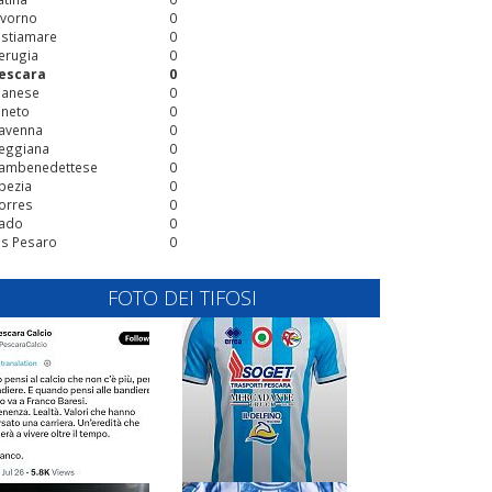
ivorno
0
stiamare
0
erugia
0
escara
0
ianese
0
ineto
0
avenna
0
eggiana
0
ambenedettese
0
pezia
0
orres
0
ado
0
is Pesaro
0
FOTO DEI TIFOSI