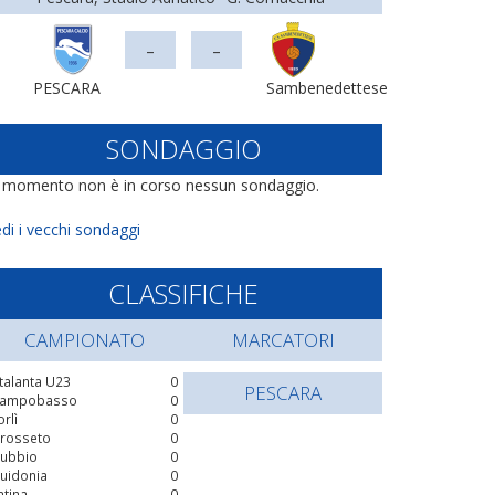
-
-
PESCARA
Sambenedettese
SONDAGGIO
l momento non è in corso nessun sondaggio.
di i vecchi sondaggi
CLASSIFICHE
CAMPIONATO
MARCATORI
talanta U23
0
PESCARA
ampobasso
0
orlì
0
rosseto
0
ubbio
0
uidonia
0
atina
0