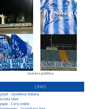
Guarda e pubblica
LINKS
joyel - Gioielleria Italiana
ccolta olive
aspik - Corsi online
 Pomeriggio - Quotidiano free