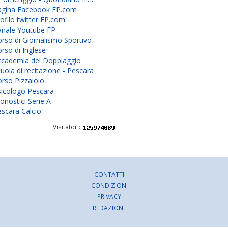
agina Facebook FP.com
ofilo twitter FP.com
anale Youtube FP
rso di Giornalismo Sportivo
rso di Inglese
ccademia del Doppiaggio
uola di recitazione - Pescara
rso Pizzaiolo
sicologo Pescara
onostici Serie A
scara Calcio
Visitatori:
CONTATTI
CONDIZIONI
PRIVACY
REDAZIONE