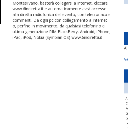
Montesilvano, basterà collegarsi a Internet, cliccare
www.6indiretta.it e automaticamente avrà accesso
alla diretta radiofonica dell'evento, con telecronaca e
commenti. Da ogni pc con collegamento a Internet
o, perfino in movimento, da qualsiasi telefonino di
ultima generazione RIM BlackBerry, Android, iPhone,
iPad, iPod, Nokia (Symbian OS) www.6indiretta.it
A
Ve
A
C
F
G
G
G
L