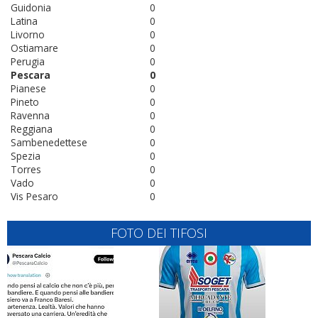
Guidonia
0
Latina
0
Livorno
0
Ostiamare
0
Perugia
0
Pescara
0
Pianese
0
Pineto
0
Ravenna
0
Reggiana
0
Sambenedettese
0
Spezia
0
Torres
0
Vado
0
Vis Pesaro
0
FOTO DEI TIFOSI