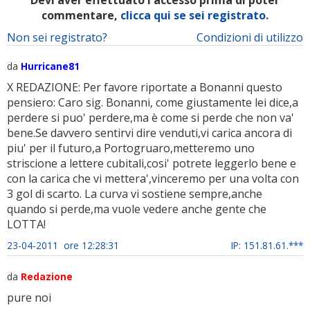
Devi aver effettuato l'accesso prima di poter
commentare,
clicca qui se sei registrato.
Non sei registrato?
Condizioni di utilizzo
da
Hurricane81
X REDAZIONE: Per favore riportate a Bonanni questo
pensiero: Caro sig. Bonanni, come giustamente lei dice,a
perdere si puo' perdere,ma è come si perde che non va'
bene.Se davvero sentirvi dire venduti,vi carica ancora di
piu' per il futuro,a Portogruaro,metteremo uno
striscione a lettere cubitali,cosi' potrete leggerlo bene e
con la carica che vi mettera',vinceremo per una volta con
3 gol di scarto. La curva vi sostiene sempre,anche
quando si perde,ma vuole vedere anche gente che
LOTTA!
23-04-2011 ore 12:28:31
IP: 151.81.61.***
da
Redazione
pure noi