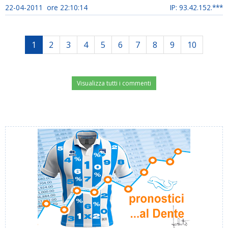
22-04-2011 ore 22:10:14
IP: 93.42.152.***
1
2
3
4
5
6
7
8
9
10
Visualizza tutti i commenti