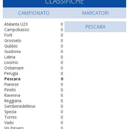
CLASSIFICHE
CAMPIONATO
MARCATORI
Atalanta U23
0
PESCARA
Campobasso
0
Forlì
0
Grosseto
0
Gubbio
0
Guidonia
0
Latina
0
Livorno
0
Ostiamare
0
Perugia
0
Pescara
0
Pianese
0
Pineto
0
Ravenna
0
Reggiana
0
Sambenedettese
0
Spezia
0
Torres
0
Vado
0
Vis Pesaro
0