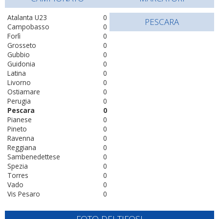
Atalanta U23
0
PESCARA
Campobasso
0
Forlì
0
Grosseto
0
Gubbio
0
Guidonia
0
Latina
0
Livorno
0
Ostiamare
0
Perugia
0
Pescara
0
Pianese
0
Pineto
0
Ravenna
0
Reggiana
0
Sambenedettese
0
Spezia
0
Torres
0
Vado
0
Vis Pesaro
0