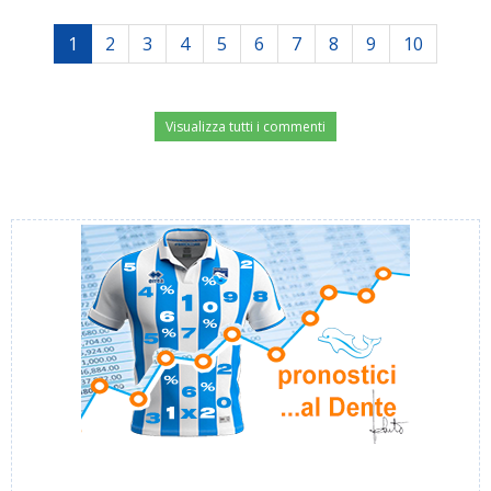
1
2
3
4
5
6
7
8
9
10
Visualizza tutti i commenti