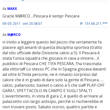
da
MAXX
Grazie M@RCO ...Pescara è sempr Pescara
09-05-2011 ore 20:38:07
IP: 151.66.211.***
da
M@RCO
vi invito a leggere questo bel pezzo che certamente fa
piacere agli amanti di questa disciplina sportiva (tratto
dal sito ufficiale della Divisione calcio a 5). Il Pescara è
stata l’unica squadra che giocava in casa a vincere….il
pubblico di Pescara CHE TIFA PESCARA, l’ha trascinata
alla vittoria!!! Lo stesso PC che in Spagna giocava davanti
ad oltre 6/7mila persone, ne è rimasto sorpreso dal
calore che è in grado di dare solo la gente di Pescara……
calcio, pallanuoto, basket o calcio a 5 che sia!!! PLAY-OFF
GARA1, SPETTACOLO IN CAMPO E SUGLI SPALTI
L’avvertimento, in vista di gara 2, è quello di arrivare al
palazzetto con largo anticipo, perché si rischierebbe di
non trovare posto. Sabato scorso, quattro partite e