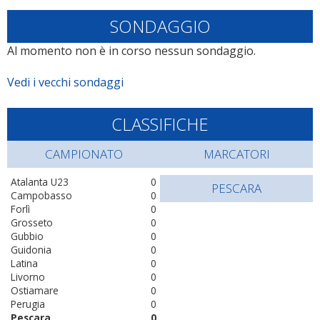
SONDAGGIO
Al momento non è in corso nessun sondaggio.
Vedi i vecchi sondaggi
CLASSIFICHE
CAMPIONATO
MARCATORI
Atalanta U23
0
PESCARA
Campobasso
0
Forlì
0
Grosseto
0
Gubbio
0
Guidonia
0
Latina
0
Livorno
0
Ostiamare
0
Perugia
0
Pescara
0