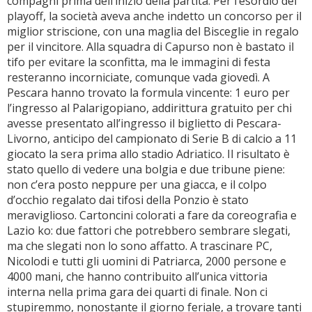
compagni prima dell’inizio della partita. Per l’esordio dei
playoff, la società aveva anche indetto un concorso per il
miglior striscione, con una maglia del Bisceglie in regalo
per il vincitore. Alla squadra di Capurso non è bastato il
tifo per evitare la sconfitta, ma le immagini di festa
resteranno incorniciate, comunque vada giovedì. A
Pescara hanno trovato la formula vincente: 1 euro per
l’ingresso al Palarigopiano, addirittura gratuito per chi
avesse presentato all’ingresso il biglietto di Pescara-
Livorno, anticipo del campionato di Serie B di calcio a 11
giocato la sera prima allo stadio Adriatico. Il risultato è
stato quello di vedere una bolgia e due tribune piene:
non c’era posto neppure per una giacca, e il colpo
d’occhio regalato dai tifosi della Ponzio è stato
meraviglioso. Cartoncini colorati a fare da coreografia e
Lazio ko: due fattori che potrebbero sembrare slegati,
ma che slegati non lo sono affatto. A trascinare PC,
Nicolodi e tutti gli uomini di Patriarca, 2000 persone e
4000 mani, che hanno contribuito all’unica vittoria
interna nella prima gara dei quarti di finale. Non ci
stupiremmo, nonostante il giorno feriale, a trovare tanti