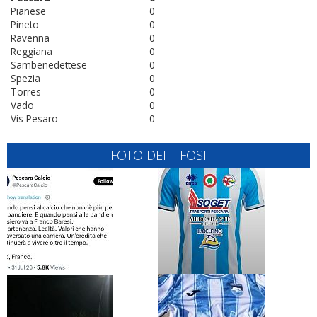
Pianese
0
Pineto
0
Ravenna
0
Reggiana
0
Sambenedettese
0
Spezia
0
Torres
0
Vado
0
Vis Pesaro
0
FOTO DEI TIFOSI