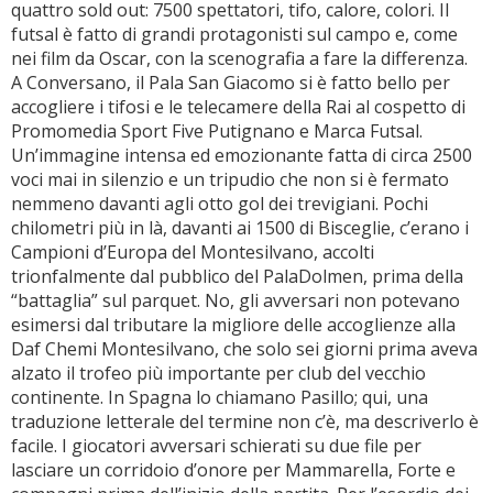
quattro sold out: 7500 spettatori, tifo, calore, colori. Il
futsal è fatto di grandi protagonisti sul campo e, come
nei film da Oscar, con la scenografia a fare la differenza.
A Conversano, il Pala San Giacomo si è fatto bello per
accogliere i tifosi e le telecamere della Rai al cospetto di
Promomedia Sport Five Putignano e Marca Futsal.
Un’immagine intensa ed emozionante fatta di circa 2500
voci mai in silenzio e un tripudio che non si è fermato
nemmeno davanti agli otto gol dei trevigiani. Pochi
chilometri più in là, davanti ai 1500 di Bisceglie, c’erano i
Campioni d’Europa del Montesilvano, accolti
trionfalmente dal pubblico del PalaDolmen, prima della
“battaglia” sul parquet. No, gli avversari non potevano
esimersi dal tributare la migliore delle accoglienze alla
Daf Chemi Montesilvano, che solo sei giorni prima aveva
alzato il trofeo più importante per club del vecchio
continente. In Spagna lo chiamano Pasillo; qui, una
traduzione letterale del termine non c’è, ma descriverlo è
facile. I giocatori avversari schierati su due file per
lasciare un corridoio d’onore per Mammarella, Forte e