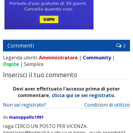
Commenti
2
Legenda utenti:
Amministratore
|
Community
|
Ospite
| Semplice
Inserisci il tuo commento
Devi aver effettuato l'accesso prima di poter
commentare,
clicca qui se sei registrato.
Non sei registrato?
Condizioni di utilizzo
da
manoppello1991
raga CERCO UN POSTO PER VICENZA.
kingjarno@hotmail.it x chi va in treno....quale prendete?