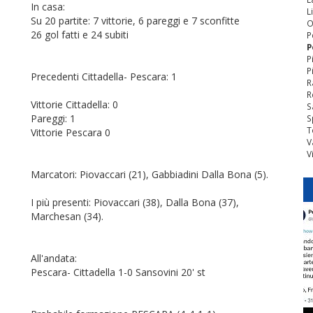
In casa:
L
Su 20 partite: 7 vittorie, 6 pareggi e 7 sconfitte
O
26 gol fatti e 24 subiti
P
P
P
P
Precedenti Cittadella- Pescara: 1
R
R
Vittorie Cittadella: 0
S
Pareggi: 1
S
T
Vittorie Pescara 0
V
V
Marcatori: Piovaccari (21), Gabbiadini Dalla Bona (5).
I più presenti: Piovaccari (38), Dalla Bona (37),
Marchesan (34).
All'andata:
Pescara- Cittadella 1-0 Sansovini 20' st