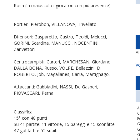
Rosa (in maiuscolo i giocatori con più presenze):
Portieri: Pierobon, VILLANOVA, Trivellato.
Difensori: Gasparetto, Castro, Teoldi, Melucci,
GORINI, Scardina, MANUCCI, NOCENTINI,
Zanvettori.
A
Centrocampisti: Carteri, MARCHESAN, Giordano,
Ve
DALLA BONA, Russo, VOLPE, Bellazzini, DI
ROBERTO, Job, Magallanes, Carra, Martignago.
Attaccanti: Gabbiadini, NASSI, De Gasperi,
PIOVACCARI, Perna.
A
Classifica:
C
15° con 48 punti
F
Su 41 partite: 11 vittorie, 15 pareggi e 15 sconfitte
G
G
47 gol fatti e 52 subiti
G
L