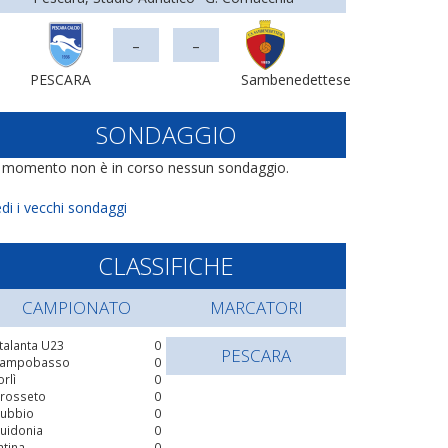
-
-
PESCARA
Sambenedettese
SONDAGGIO
l momento non è in corso nessun sondaggio.
di i vecchi sondaggi
CLASSIFICHE
CAMPIONATO
MARCATORI
talanta U23
0
PESCARA
ampobasso
0
orlì
0
rosseto
0
ubbio
0
uidonia
0
atina
0