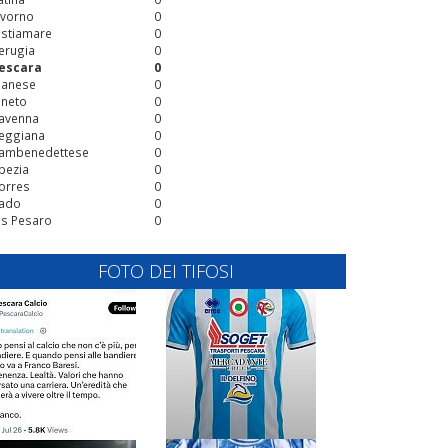
ivorno
0
stiamare
0
erugia
0
escara
0
ianese
0
ineto
0
avenna
0
eggiana
0
ambenedettese
0
pezia
0
orres
0
ado
0
is Pesaro
0
FOTO DEI TIFOSI